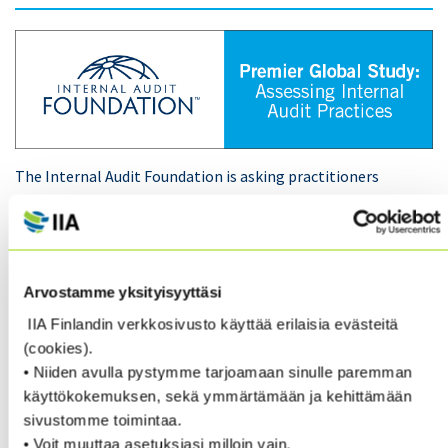
The Internal Audit Foundation is asking practitioners
and stakeholders worldwide to participate in a
survey of internal audit practices and the relevance and
value of the International Professional Practices
Framework (IPPF) and
International Standards for the
Arvostamme yksityisyyttäsi
Professional Practice of Internal Auditing
(
Standards
) to internal audit effectiveness. As an
IIA Finlandin verkkosivusto käyttää erilaisia evästeitä
internal audit practitioner, your insight is invaluable to
(cookies).
this premier global research.
• Niiden avulla pystymme tarjoamaan sinulle paremman
käyttökokemuksen, sekä ymmärtämään ja kehittämään
sivustomme toimintaa.
Take the survey here
.
• Voit muuttaa asetuksiasi milloin vain.