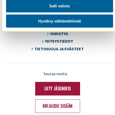
Salli valinta
SISÄINEN TARKASTUS
KOULUTUS & TAPAHTUMAT
Hyväksy välttämättömät
AJANKOHTAISTA
YHDISTYS
YHTEYSTIEDOT
TIETOSUOJA JA EVÄSTEET
LinkedIn
X
Seuraa meitä:
(Twitter)
LIITY JÄSENEKSI
KIRJAUDU SISÄÄN