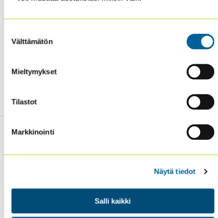
HUOM! VASTAUSAIKAA
PIDENNETTY!!
THE SURVEY
Suostumuksen
Välttämätön
valinta
WILL REMAIN
OPEN
Mieltymykset
THROUGH 15 SEPTEMBER!
Tilastot
Markkinointi
Näytä tiedot
Sisäiset tarkastajat ry / Oy Inreviso Ab
Energiakuja 3
FI 00180 Helsinki
Salli kaikki
Tel. +358 (0)50 505 6669