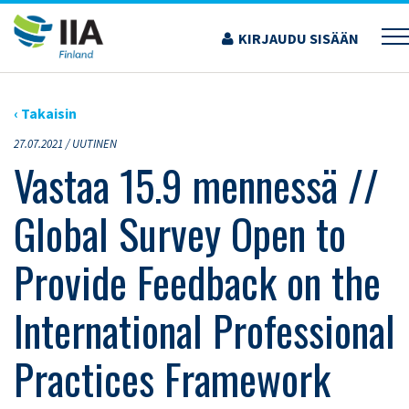
Siirry
sisältöön
KIRJAUDU SISÄÄN
›
ARTIKKELIT
›
VASTAA 15.9 MENNESSÄ // GLOBAL SURVEY OPEN TO PROVIDE
FEEDBACK ON THE INTERNATIONAL PROFESSIONAL PRACTICES FRAMEWORK
‹ Takaisin
27.07.2021 /
UUTINEN
Vastaa 15.9 mennessä //
Global Survey Open to
Provide Feedback on the
International Professional
Practices Framework