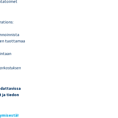
ontatoimet
rations:
innoinnista
sten tuottamaa
intaan
 tarkastuksen
adattavissa
 ja tiedon
tymisestä!