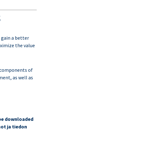
S
 gain a better
ximize the value
y components of
ment, as well as
 be downloaded
ot ja tiedon