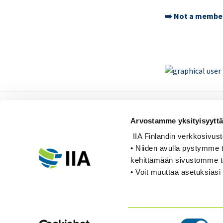
➡️ Not a membe
Sisäiset tarkastajat ry /
Arvostamme yksityisyyttä
Oy Inreviso Ab
IIA Finlandin verkkosivusto k
Energiakuja 3
• Niiden avulla pystymme t
FI 00180 Helsinki
kehittämään sivustomme 
• Voit muuttaa asetuksiasi 
Tel. +358 (0)50 505 6669
Suostumuksen