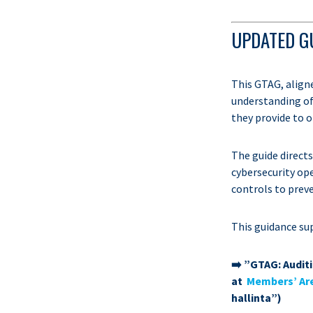
UPDATED G
This GTAG, align
understanding of
they provide to 
The guide direct
cybersecurity op
controls to preve
This guidance sup
➡️ ”GTAG: Audit
at
Members’ Ar
hallinta”)