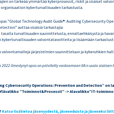
ajien on tärkeää ymmärtää kyberprosessit, riskit ja sisäiset valv
 organisaation kyberturvallisuuden tarkastusta.
 opas ”Global Technology Audit Guide®: Auditing Cybersecurity Ope
tection” auttaa sisäisiä tarkastajia:
tasalla turvallisuuden suunnittelusta, ennaltaehkäisystä ja hava
kyberturvallisuuden valvontatavoitteita ja lisäämään tarkastu
alvontamalleja järjestelmien suunnitteluun ja kyberuhkien hall
a 2022 ilmestynyt opas on päivitetty vastaamaan IIA:n uusia sisäisen
ing Cybersecurity Operations: Prevention and Detection” on l
Ylävalikko ”Toiminnot&Prosessit” -> Alavalikko”IT-toiminnot
n?
Katso lisätietoa jäsenyydestä, jäseneduista ja jäseneksi liit