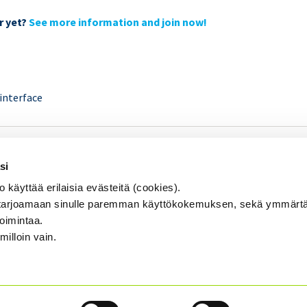
r yet?
See more information and join now!
SISÄINEN TARKASTUS
Se
si
KOULUTUS & TAPAHTUMAT
äyttää erilaisia evästeitä (cookies).
AJANKOHTAISTA
arjoamaan sinulle paremman käyttökokemuksen, sekä ymmärtä
toimintaa.
YHDISTYS
...
milloin vain.
YHTEYSTIEDOT
TIETOSUOJA JA EVÄSTEET