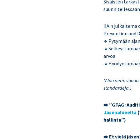
Sisäisten tarkast
suunnitellessaan
IIA:n julkaisema
Prevention and De
🔹Pysymään ajan 
🔹Selkeyttämään 
arvoa
🔹Hyödyntämään v
(Alun perin vuonn
standardeja.)
➡️ ”GTAG: Audit
Jäsenalueelta
(
hallinta”)
➡️ Et vielä jäse