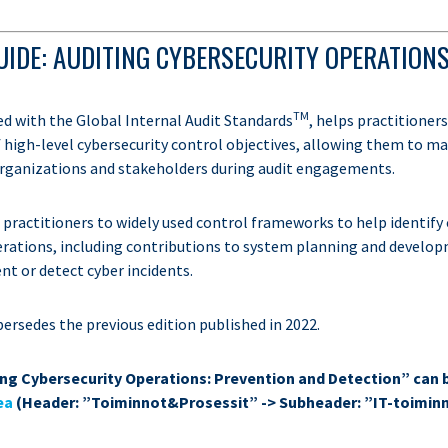
UIDE: AUDITING CYBERSECURITY OPERATION
TM
ed with the Global Internal Audit Standards
, helps practitioners
 high-level cybersecurity control objectives, allowing them to ma
organizations and stakeholders during audit engagements.
s practitioners to widely used control frameworks to help identif
erations, including contributions to system planning and develop
nt or detect cyber incidents.
ersedes the previous edition published in 2022.
ing Cybersecurity Operations: Prevention and Detection” can
ea
(Header: ”Toiminnot&Prosessit” -> Subheader: ”IT-toiminn