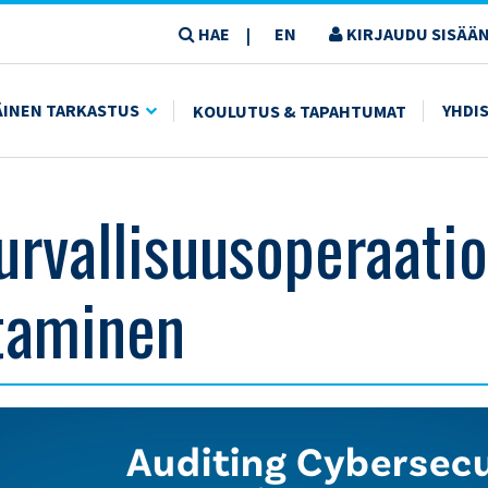
HAE
EN
KIRJAUDU SISÄÄN
|
STAMINEN
ÄINEN TARKASTUS
YHDI
KOULUTUS & TAPAHTUMAT
urvallisuusoperaati
taminen