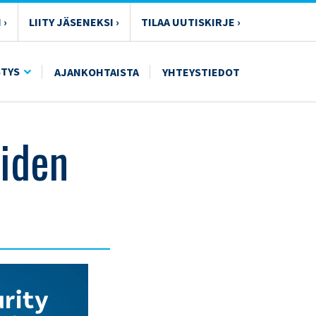
 ›
LIITY JÄSENEKSI ›
TILAA UUTISKIRJE ›
STYS
AJANKOHTAISTA
YHTEYSTIEDOT
oiden