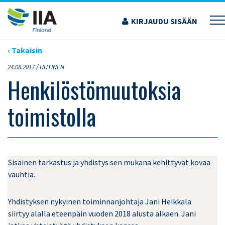
Siirry
sisältöön
KIRJAUDU SISÄÄN
›
ARTIKKELIT
›
HENKILÖSTÖMUUTOKSIA TOIMISTOLLA
‹ Takaisin
24.08.2017 /
UUTINEN
Henkilöstömuutoksia
toimistolla
Sisäinen tarkastus ja yhdistys sen mukana kehittyvät kovaa
vauhtia.
Yhdistyksen nykyinen toiminnanjohtaja Jani Heikkala
siirtyy alalla eteenpäin vuoden 2018 alusta alkaen. Jani