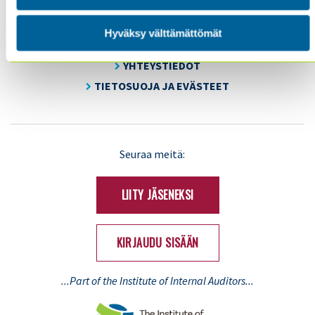
KOULUTUS & TAPAHTUMAT
AJANKOHTAISTA
Hyväksy välttämättömät
YHDISTYS
YHTEYSTIEDOT
TIETOSUOJA JA EVÄSTEET
LinkedIn
X
Seuraa meitä:
(Twitter)
LIITY JÄSENEKSI
KIRJAUDU SISÄÄN
...Part of the Institute of Internal Auditors...