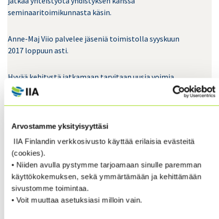
jatkaa yhteistyötä yhdistyksen kanssa
seminaaritoimikunnasta käsin.
Anne-Maj Viio palvelee jäseniä toimistolla syyskuun
2017 loppuun asti.
Hyvää kehitystä jatkamaan tarvitaan uusia voimia.
Sekä toiminnanjohtajan että koulutussihteerin
tehtävät tulevatkin pian avoimeen hakuun. Pyrimme
nostamaan yhdistystä entistäkin enemmän
näköalapaikaksi alalle ja suomalaiseen liike-elämään
Arvostamme yksityisyyttäsi
sekä julkishallintoon.
IIA Finlandin verkkosivusto käyttää erilaisia evästeitä
Avoimeksi tulevat paikat ovat upea mahdollisuus
(cookies).
kehittyä sisäisen tarkastuksen ammattilaisena ja
• Niiden avulla pystymme tarjoamaan sinulle paremman
viedä alaamme eteenpäin.
käyttökokemuksen, sekä ymmärtämään ja kehittämään
sivustomme toimintaa.
Yhteistyöterveisin,
• Voit muuttaa asetuksiasi milloin vain.