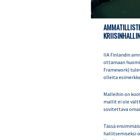
AMMATILLISTE
KRIISINHALLI
IIA Finlandin am
ottamaan huomio
Framework) tulev
olleita esimerkk
Malleihin on koo
mallit ei ole vä
sovitettava oman
Tässä ensimmäisen
hallitsemiseksi o