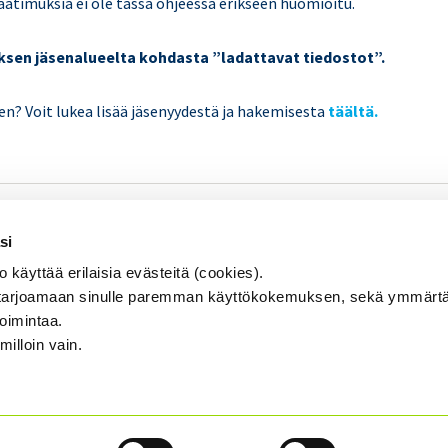
timuksia ei ole tässä ohjeessa erikseen huomioitu.
ksen jäsenalueelta
kohdasta
”ladattavat tiedostot”.
sen? Voit lukea lisää jäsenyydestä ja hakemisesta
täältä.
SISÄINEN TARKASTUS
Se
si
KOULUTUS & TAPAHTUMAT
äyttää erilaisia evästeitä (cookies).
AJANKOHTAISTA
arjoamaan sinulle paremman käyttökokemuksen, sekä ymmärtä
toimintaa.
YHDISTYS
...
milloin vain.
YHTEYSTIEDOT
TIETOSUOJA JA EVÄSTEET