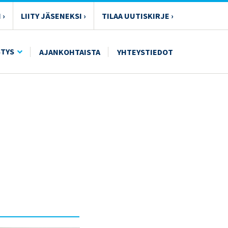
 ›
LIITY JÄSENEKSI ›
TILAA UUTISKIRJE ›
STYS
AJANKOHTAISTA
YHTEYSTIEDOT