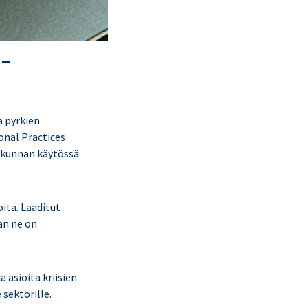
 –
a pyrkien
nal Practices
ikunnan käytössä
ita. Laaditut
an ne on
 asioita kriisien
 sektorille.