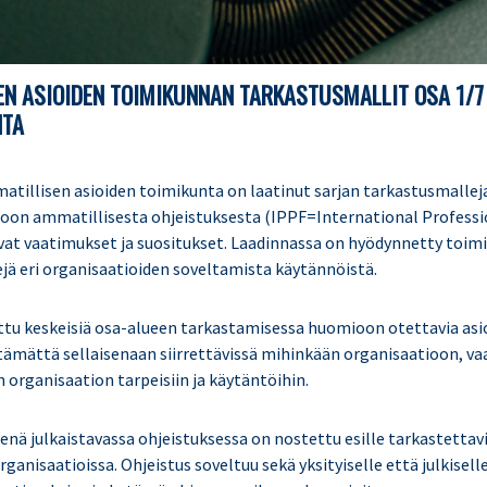
N ASIOIDEN TOIMIKUNNAN TARKASTUSMALLIT OSA 1/7
NTA
matillisen asioiden toimikunta on laatinut sarjan tarkastusmallej
on ammatillisesta ohjeistuksesta (IPPF=International Professio
at vaatimukset ja suositukset. Laadinnassa on hyödynnetty toim
ejä eri organisaatioiden soveltamista käytännöistä.
ttu keskeisiä osa-alueen tarkastamisessa huomioon otettavia asio
lttämättä sellaisenaan siirrettävissä mihinkään organisaatioon, va
 organisaation tarpeisiin ja käytäntöihin.
ä julkaistavassa ohjeistuksessa on nostettu esille tarkastettavia
rganisaatioissa. Ohjeistus soveltuu sekä yksityiselle että julkiselle