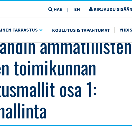
HAE
EN
KIRJAUDU SISÄÄN
|
AN TARKASTUSMALLIT OSA 1: KRIISINHALLINTA
ÄINEN TARKASTUS
YHDI
KOULUTUS & TAPAHTUMAT
landin ammatillisten
en toimikunnan
usmallit osa 1:
hallinta