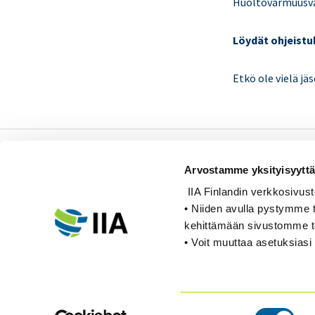
Huoltovarmuusvaa
Löydät ohjeistu
Etkö ole vielä jä
Sisäiset tarkastajat ry /
Arvostamme yksityisyyttä
Oy Inreviso Ab
IIA Finlandin verkkosivusto k
Energiakuja 3
• Niiden avulla pystymme t
FI 00180 Helsinki
kehittämään sivustomme 
• Voit muuttaa asetuksiasi 
Tel. +358 (0)50 505 6669
Suostumuksen