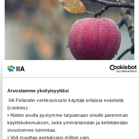
”DUE TO THE LABOR DAY HOLIDAY IN THE
Arvostamme yksityisyyttäsi
U.S., THE IIA GLOBAL HEADQUARTERS WILL
IIA Finlandin verkkosivusto käyttää erilaisia evästeitä
BE CLOSED FROM 2:00 P.M. ON FRIDAY,
(cookies).
SEPTEMBER 1, THROUGH 9:00 A.M. ON
• Niiden avulla pystymme tarjoamaan sinulle paremman
käyttökokemuksen, sekä ymmärtämään ja kehittämään
TUESDAY, SEPTEMBER 5.
sivustomme toimintaa.
• Voit muuttaa asetuksiasi milloin vain.