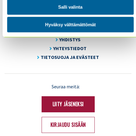
Salli valinta
SISÄINEN TARKASTUS
KOULUTUS & TAPAHTUMAT
Hyväksy välttämättömät
AJANKOHTAISTA
YHDISTYS
YHTEYSTIEDOT
TIETOSUOJA JA EVÄSTEET
LinkedIn
X
Seuraa meitä:
(Twitter)
LIITY JÄSENEKSI
KIRJAUDU SISÄÄN