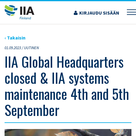
Siirry
sisältöön
KIRJAUDU SISÄÄN
›
ARTIKKELIT
›
IIA GLOBAL HEADQUARTERS CLOSED & IIA SYSTEMS
MAINTENANCE 4TH AND 5TH SEPTEMBER
‹ Takaisin
01.09.2023 /
UUTINEN
IIA Global Headquarters
closed & IIA systems
maintenance 4th and 5th
September