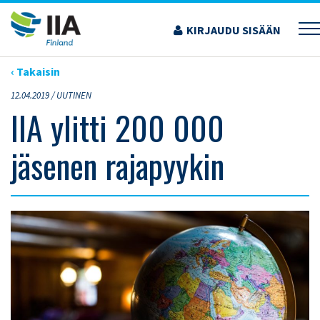
Siirry
sisältöön
KIRJAUDU SISÄÄN
›
ARTIKKELIT
›
IIA YLITTI 200 000 JÄSENEN RAJAPYYKIN
‹ Takaisin
12.04.2019 /
UUTINEN
IIA ylitti 200 000
jäsenen rajapyykin