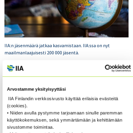
IIA:n jäsenmäärä jatkaa kasvamistaan. IIA:ssa on nyt
maailmanlaajuisesti 200 000 jäsentä.
”I am very pleased and proud to inform you of one of
The IIA’s most significant achievements to date: The
IIA has crossed the 200,000-member threshold!
Arvostamme yksityisyyttäsi
I hope you will join me in celebrating this impressive
IIA Finlandin verkkosivusto käyttää erilaisia evästeitä
new phase of The IIA’s 78-year journey and our
(cookies).
organization’s impact on and importance to the
• Niiden avulla pystymme tarjoamaan sinulle paremman
profession around the world.
käyttökokemuksen, sekä ymmärtämään ja kehittämään
sivustomme toimintaa.