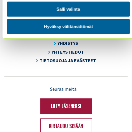
Salli valinta
SISÄINEN TARKASTUS
KOULUTUS & TAPAHTUMAT
Hyväksy välttämättömät
AJANKOHTAISTA
YHDISTYS
YHTEYSTIEDOT
TIETOSUOJA JA EVÄSTEET
LinkedIn
X
Seuraa meitä:
(Twitter)
LIITY JÄSENEKSI
KIRJAUDU SISÄÄN