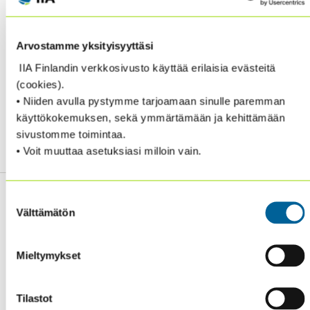
Arvostamme yksityisyyttäsi
Haluatko, että Global IIA lähettää sinulle
IIA Finlandin verkkosivusto käyttää erilaisia evästeitä
kuukausittain sähköpostiisi ajankohtaiskatsauksen,
(cookies).
joka sisältää esim. Reutersin, Financial Timesin ja Wall
• Niiden avulla pystymme tarjoamaan sinulle paremman
Street Journalin sisäistä tarkastusta käsitteleviä
käyttökokemuksen, sekä ymmärtämään ja kehittämään
artikkeleja.
Pääset tilaamaan katsauksen tästä.
sivustomme toimintaa.
• Voit muuttaa asetuksiasi milloin vain.
Suostumuksen
Välttämätön
valinta
Sisäiset tarkastajat ry / Oy Inreviso Ab
Mieltymykset
Energiakuja 3
FI 00180 Helsinki
Tilastot
Tel. +358 (0)50 505 6669