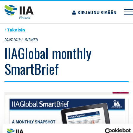
Siirry
sisältöön
KIRJAUDU SISÄÄN
›
ARTIKKELIT
›
IIAGLOBAL MONTHLY SMARTBRIEF
‹ Takaisin
20.07.2019 /
UUTINEN
IIAGlobal monthly
SmartBrief