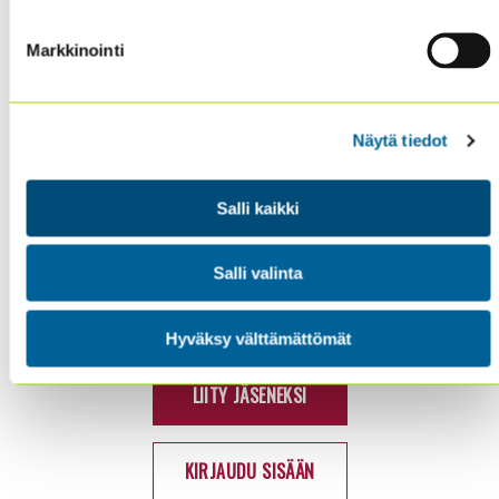
Markkinointi
SISÄINEN TARKASTUS
KOULUTUS & TAPAHTUMAT
AJANKOHTAISTA
Näytä tiedot
YHDISTYS
YHTEYSTIEDOT
Salli kaikki
TIETOSUOJA JA EVÄSTEET
Salli valinta
LinkedIn
X
Seuraa meitä:
Hyväksy välttämättömät
(Twitter)
LIITY JÄSENEKSI
KIRJAUDU SISÄÄN