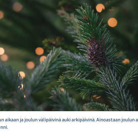
n aikaan ja joulun välipäivinä auki arkipäivinä. Ainoastaan joulu
nni.