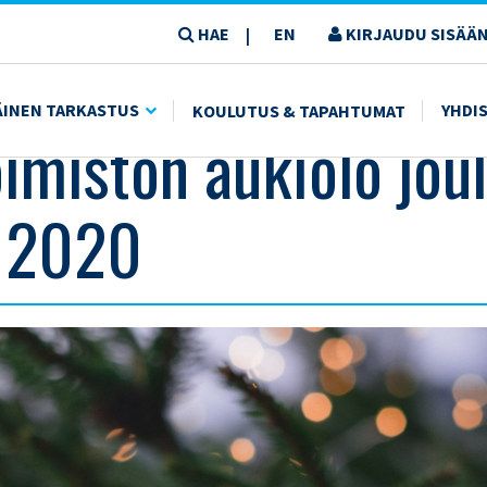
HAE
EN
KIRJAUDU SISÄÄN
|
ÄINEN TARKASTUS
YHDI
KOULUTUS & TAPAHTUMAT
oimiston aukiolo jou
n 2020