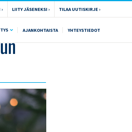
 ›
LIITY JÄSENEKSI ›
TILAA UUTISKIRJE ›
STYS
AJANKOHTAISTA
YHTEYSTIEDOT
lun