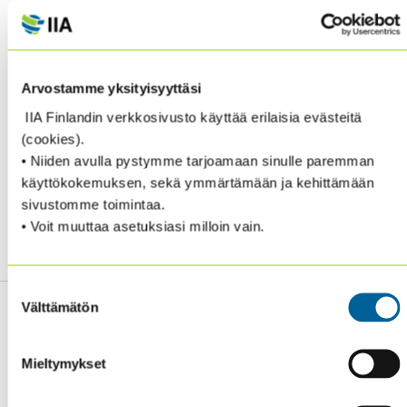
Arvostamme yksityisyyttäsi
IIA Finlandin verkkosivusto käyttää erilaisia evästeitä
Helmikuussa, talvilomaviikolla 8, IIA:n toimisto on
(cookies).
auki tiistaina ja keskiviikkona 18.-19.2.
• Niiden avulla pystymme tarjoamaan sinulle paremman
käyttökokemuksen, sekä ymmärtämään ja kehittämään
sivustomme toimintaa.
Toimisto on suljettu maanantaina 17.2., sekä torstaina
• Voit muuttaa asetuksiasi milloin vain.
ja perjantaina 20.-21.2.2020.
Suostumuksen
Välttämätön
valinta
Mieltymykset
Sisäiset tarkastajat ry / Oy Inreviso Ab