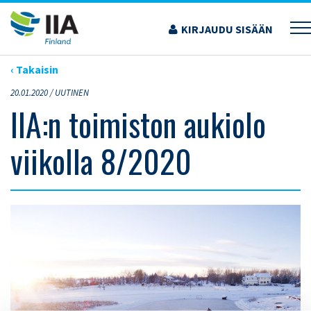
Siirry
sisältöön
KIRJAUDU SISÄÄN
›
ARTIKKELIT
›
IIA:N TOIMISTON AUKIOLO VIIKOLLA 8/2020
‹ Takaisin
20.01.2020 /
UUTINEN
IIA:n toimiston aukiolo
viikolla 8/2020