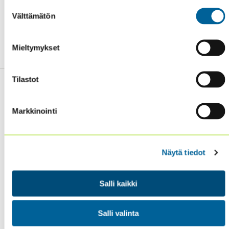
Suostumuksen
Välttämätön
valinta
Read more
, including also link to SASB (Sustainability
Accounting Standards Board) standards.
Mieltymykset
Tilastot
Markkinointi
Sisäiset tarkastajat ry / Oy Inreviso Ab
Energiakuja 3
FI 00180 Helsinki
Näytä tiedot
Tel. +358 (0)50 505 6669
Salli kaikki
SISÄINEN TARKASTUS
KOULUTUS & TAPAHTUMAT
Salli valinta
AJANKOHTAISTA