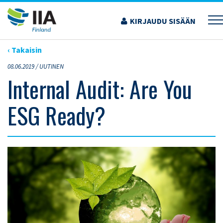
Siirry
sisältöön
KIRJAUDU SISÄÄN
›
ARTIKKELIT
›
INTERNAL AUDIT: ARE YOU ESG READY?
‹ Takaisin
08.06.2019 /
UUTINEN
Internal Audit: Are You
ESG Ready?