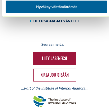
YHDISTYS
Hyväksy välttämättömät
YHTEYSTIEDOT
TIETOSUOJA JA EVÄSTEET
LinkedIn
X
Seuraa meitä:
(Twitter)
LIITY JÄSENEKSI
KIRJAUDU SISÄÄN
...Part of the Institute of Internal Auditors...