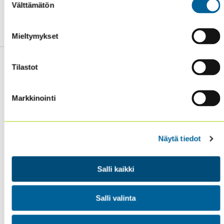
Välttämätön
valinta
You can read the full report by clicking here.
Mieltymykset
Tilastot
Markkinointi
Sisäiset tarkastajat ry / Oy Inreviso Ab
Energiakuja 3
FI 00180 Helsinki
Näytä tiedot
Tel. +358 (0)50 505 6669
Salli kaikki
SISÄINEN TARKASTUS
KOULUTUS & TAPAHTUMAT
Salli valinta
AJANKOHTAISTA
YHDISTYS