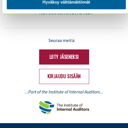
Hyväksy välttämättömät
YHTEYSTIEDOT
TIETOSUOJA JA EVÄSTEET
LinkedIn
X
Seuraa meitä:
(Twitter)
LIITY JÄSENEKSI
KIRJAUDU SISÄÄN
...Part of the Institute of Internal Auditors...