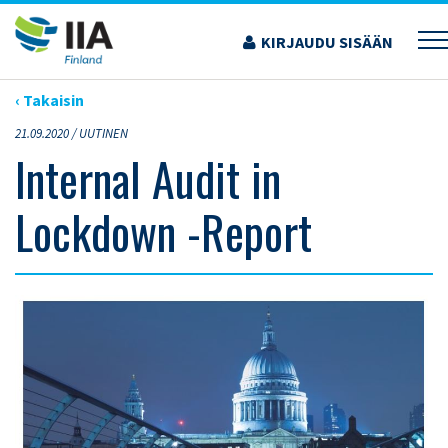
Siirry
sisältöön
KIRJAUDU SISÄÄN
›
ARTIKKELIT
›
INTERNAL AUDIT IN LOCKDOWN -REPORT
‹ Takaisin
21.09.2020 /
UUTINEN
Internal Audit in
Lockdown -Report