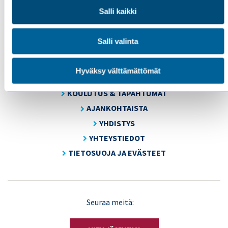
Sisäiset tarkastajat ry / Oy Inreviso Ab
Salli kaikki
Energiakuja 3
FI 00180 Helsinki
Salli valinta
Tel. +358 (0)50 505 6669
Hyväksy välttämättömät
SISÄINEN TARKASTUS
KOULUTUS & TAPAHTUMAT
AJANKOHTAISTA
YHDISTYS
YHTEYSTIEDOT
TIETOSUOJA JA EVÄSTEET
LinkedIn
X
Seuraa meitä:
(Twitter)