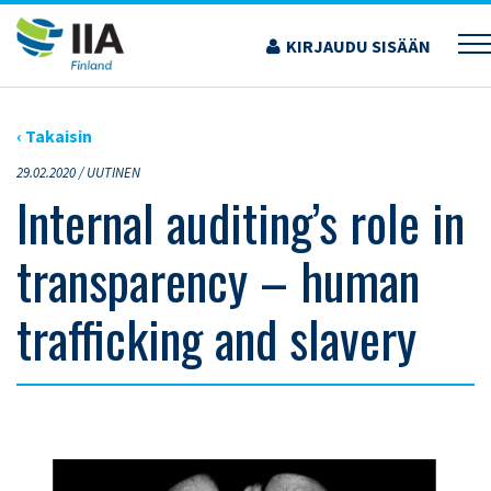
Siirry
sisältöön
KIRJAUDU SISÄÄN
›
ARTIKKELIT
›
INTERNAL AUDITING’S ROLE IN TRANSPARENCY – HUMAN
TRAFFICKING AND SLAVERY
‹ Takaisin
29.02.2020 /
UUTINEN
Internal auditing’s role in
transparency – human
trafficking and slavery