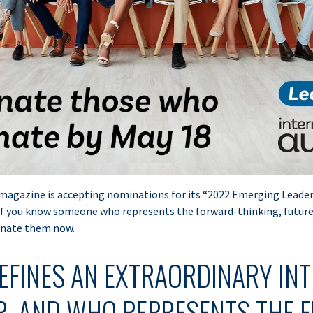
 magazine is accepting nominations for its “2022 Emerging Leader
If you know someone who represents the forward-thinking, future
inate them now.
EFINES AN EXTRAORDINARY IN
R, AND WHO REPRESENTS THE 