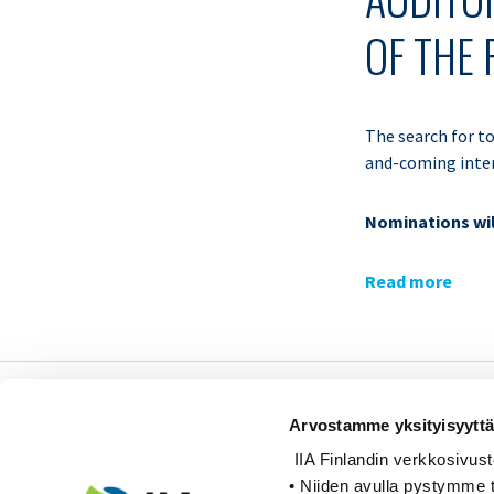
OF THE
The search for to
and-coming intern
Nominations will
Read more
Sisäiset tarkastajat ry /
Arvostamme yksityisyyttä
Oy Inreviso Ab
IIA Finlandin verkkosivusto k
Energiakuja 3
• Niiden avulla pystymme t