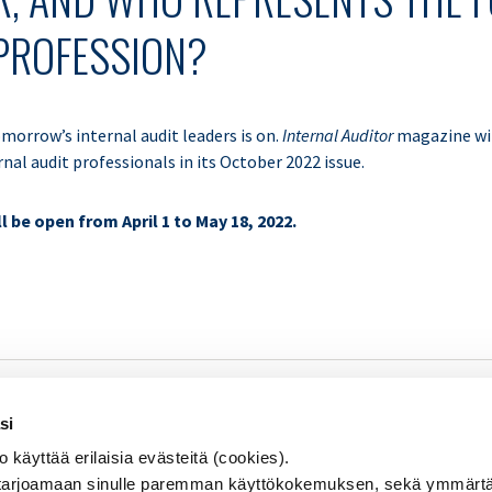
 PROFESSION?
morrow’s internal audit leaders is on.
Internal Auditor
magazine wil
al audit professionals in its October 2022 issue.
 be open from April 1 to May 18, 2022.
SISÄINEN TARKASTUS
Se
si
KOULUTUS & TAPAHTUMAT
äyttää erilaisia evästeitä (cookies).
AJANKOHTAISTA
arjoamaan sinulle paremman käyttökokemuksen, sekä ymmärtä