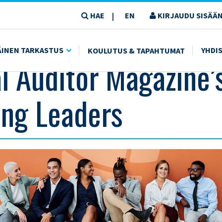
HAE
EN
KIRJAUDU SISÄÄN
|
ÄINEN TARKASTUS
YHDI
KOULUTUS & TAPAHTUMAT
al Auditor Magazine’
ng Leaders