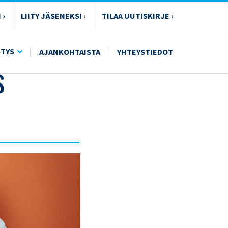
 ›
LIITY JÄSENEKSI ›
TILAA UUTISKIRJE ›
STYS
AJANKOHTAISTA
YHTEYSTIEDOT
s