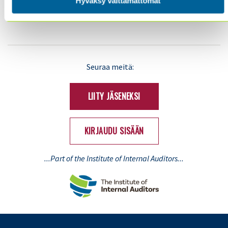
Hyväksy välttämättömät
YHTEYSTIEDOT
TIETOSUOJA JA EVÄSTEET
LinkedIn
X
Seuraa meitä:
(Twitter)
LIITY JÄSENEKSI
KIRJAUDU SISÄÄN
...Part of the Institute of Internal Auditors...