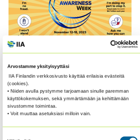
IIA Finland ilmoittautui Fraud Awareness Week
Arvostamme yksityisyyttäsi
tukijaksi.
Osallistumme International Fraud
IIA Finlandin verkkosivusto käyttää erilaisia evästeitä
Awareness Week 12.11-18.11.2023 – hankkeeseen, jonka
(cookies).
tarkoituksena on pyrkiä maailmanlaajuisesti
• Niiden avulla pystymme tarjoamaan sinulle paremman
minimoimaan väärinkäytösten vaikutuksia lisäämällä
käyttökokemuksen, sekä ymmärtämään ja kehittämään
tietoisuutta väärinkäytösriskeistä.
sivustomme toimintaa.
• Voit muuttaa asetuksiasi milloin vain.
Pääset kuuntelemaan IIA:n uutta Fraud podcastia
täältä.
Suostumuksen