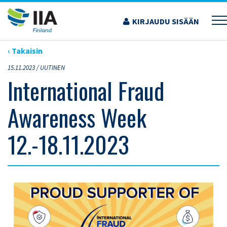
Siirry
sisältöön
KIRJAUDU SISÄÄN
›
ARTIKKELIT
›
INTERNATIONAL FRAUD AWARENESS WEEK 12.-18.11.2023
‹ Takaisin
15.11.2023 /
UUTINEN
International Fraud
Awareness Week
12.-18.11.2023