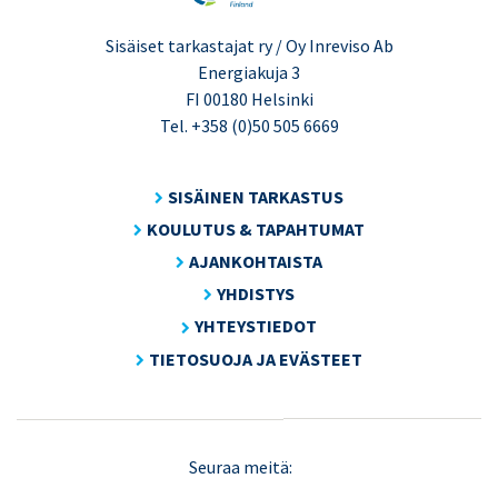
Sisäiset tarkastajat ry / Oy Inreviso Ab
Energiakuja 3
FI 00180 Helsinki
Tel. +358 (0)50 505 6669
SISÄINEN TARKASTUS
KOULUTUS & TAPAHTUMAT
AJANKOHTAISTA
YHDISTYS
YHTEYSTIEDOT
TIETOSUOJA JA EVÄSTEET
LinkedIn
X
Seuraa meitä:
(Twitter)