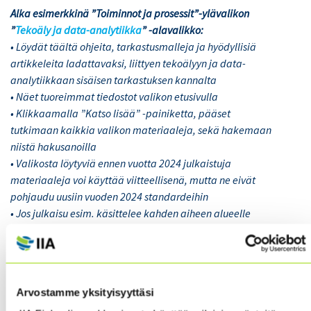
Alka esimerkkinä ”Toiminnot ja prosessit”-ylävalikon
”
Tekoäly ja data-analytiikka
” -alavalikko:
• Löydät täältä ohjeita, tarkastusmalleja ja hyödyllisiä
artikkeleita ladattavaksi, liittyen tekoälyyn ja data-
analytiikkaan sisäisen tarkastuksen kannalta
• Näet tuoreimmat tiedostot valikon etusivulla
• Klikkaamalla ”Katso lisää” -painiketta, pääset
tutkimaan kaikkia valikon materiaaleja, sekä hakemaan
niistä hakusanoilla
• Valikosta löytyviä ennen vuotta 2024 julkaistuja
materiaaleja voi käyttää viitteellisenä, mutta ne eivät
pohjaudu uusiin vuoden 2024 standardeihin
• Jos julkaisu esim. käsittelee kahden aiheen alueelle
liittyviä teemoja, se löytyy molemmista valikoista
Arvostamme yksityisyyttäsi