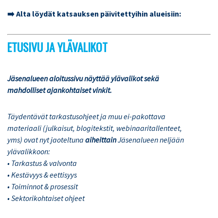
➡️ Alta löydät katsauksen päivitettyihin alueisiin:
ETUSIVU JA YLÄVALIKOT
Jäsenalueen aloitussivu näyttää ylävalikot sekä
mahdolliset ajankohtaiset vinkit.
Täydentävät tarkastusohjeet ja muu ei-pakottava
materiaali (julkaisut, blogitekstit, webinaaritallenteet,
yms) ovat nyt jaoteltuna
aiheittain
Jäsenalueen neljään
ylävalikkoon:
• Tarkastus & valvonta
• Kestävyys & eettisyys
• Toiminnot & prosessit
• Sektorikohtaiset ohjeet