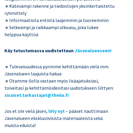
🔹Kätevämpi rakenne ja tiedostojen yksinkertaistettu
ryhmittely
🔹Informaatiota entistä laajemmin ja tuoreemmin
🔹Selkeämpi ja raikkaampi ulkoasu, joka tukee
helppoa käyttöä
Käy tutustumassa uudistettuun
Jäsenalueeseen!
🔹Tulevaisuudessa pyrimme kehittämään vielä mm.
Jäsenalueen laajuista hakua
🔹Otamme ilolla vastaan myös lisäajatuksiasi,
toiveitasi ja kehittämisideoitasi uudistukseen liittyen:
sisaiset.tarkastajat@theiia.fi
Jos et ole vielä jäsen,
liity nyt
– pääset nauttimaan
Jäsenalueen eksklusiivisista materiaaleista sekä
muista eduista!