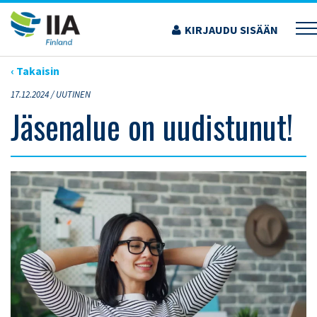
Siirry
sisältöön
KIRJAUDU SISÄÄN
›
ARTIKKELIT
›
JÄSENALUE ON UUDISTUNUT!
‹ Takaisin
17.12.2024 /
UUTINEN
Jäsenalue on uudistunut!