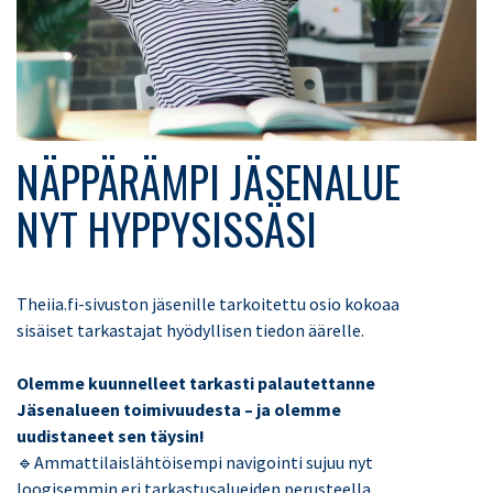
NÄPPÄRÄMPI JÄSENALUE
NYT HYPPYSISSÄSI
Theiia.fi-sivuston jäsenille tarkoitettu osio kokoaa
sisäiset tarkastajat hyödyllisen tiedon äärelle.
Olemme kuunnelleet tarkasti palautettanne
Jäsenalueen toimivuudesta – ja olemme
uudistaneet sen täysin!
🔹Ammattilaislähtöisempi navigointi sujuu nyt
loogisemmin eri tarkastusalueiden perusteella