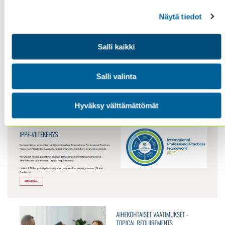
pakottavat ohjeistukset, eli sisäisen tarkastuksen
Näytä tiedot
ammattistandardien dokumentit sekä aihekohtaiset
vaatimukset. (Vanhentuneet ohjeistukset löytyvät
”
Arkistomateriaali”
-ylävalikosta.)
Salli kaikki
Salli valinta
Hyväksy välttämättömät