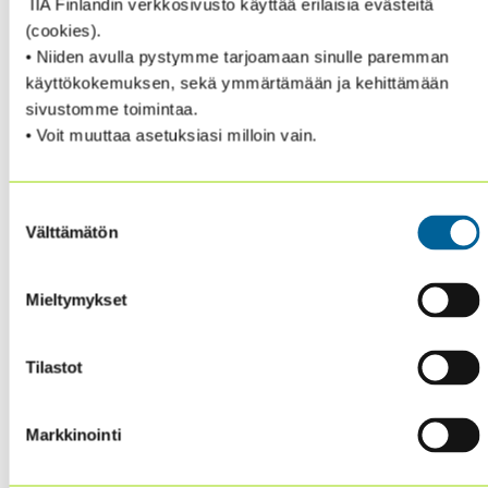
IIA Finlandin verkkosivusto käyttää erilaisia evästeitä
(cookies).
• Niiden avulla pystymme tarjoamaan sinulle paremman
käyttökokemuksen, sekä ymmärtämään ja kehittämään
sivustomme toimintaa.
• Voit muuttaa asetuksiasi milloin vain.
Suostumuksen
Välttämätön
valinta
Mieltymykset
AMMATILLINEN OHJEISTUS
Tilastot
Ammatillisen ohjeistuksen ylävalikko tuo esiin IPPF-
viitekehyksen rakenteen.
Markkinointi
Sen lisäksi se koostaa IPPF-kehykseen kuuluvat