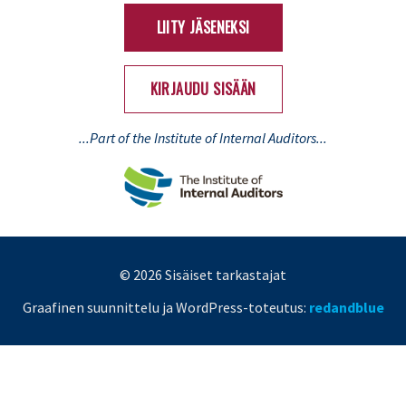
LIITY JÄSENEKSI
KIRJAUDU SISÄÄN
...Part of the Institute of Internal Auditors...
© 2026 Sisäiset tarkastajat
Graafinen suunnittelu ja WordPress-toteutus:
redandblue