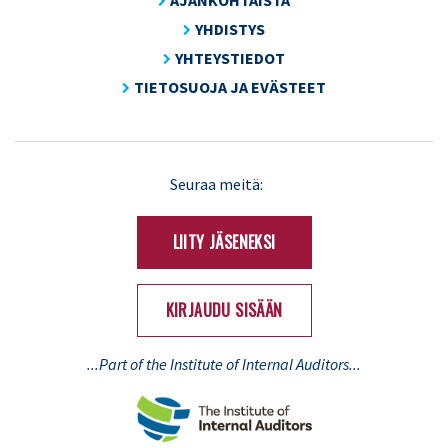
YHDISTYS
YHTEYSTIEDOT
TIETOSUOJA JA EVÄSTEET
LinkedIn
X
Seuraa meitä:
(Twitter)
LIITY JÄSENEKSI
KIRJAUDU SISÄÄN
...Part of the Institute of Internal Auditors...