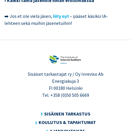
• Kaikki tämä jäsenille ilman erillismaksua
➡️ Jos et ole vielä jäsen,
liity nyt
– pääset käsiksi IA-
lehteen sekä muihin jäsenetuihin!
Sisäiset tarkastajat ry / Oy Inreviso Ab
Energiakuja 3
FI 00180 Helsinki
Tel. +358 (0)50 505 6669
SISÄINEN TARKASTUS
KOULUTUS & TAPAHTUMAT
AJANKOHTAISTA