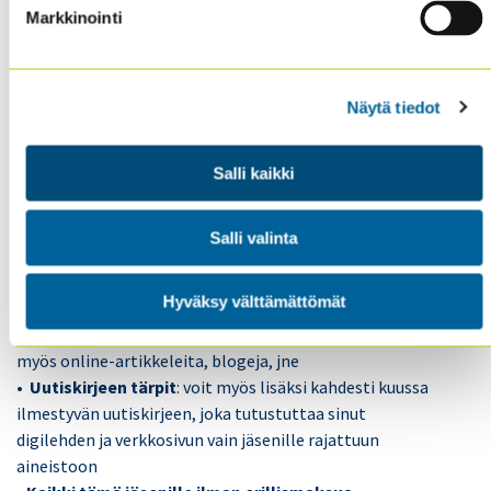
Jäsenenä käsissäsi on koko tuorein
Internal Auditor -
Markkinointi
digilehti!
• Kätevä käyttö
: saat lehden esim.
Näytä tiedot
älypuhelinsovelluksen avulla matkapuhelimeesi
• Hyödyllinen sisältö
: pääset selailemaan sisäisen
Salli kaikki
tarkastuksen johtavaa julkaisua, josta on
muodostunut korvaamaton resurssi
tarkastusammattilaisille
Salli valinta
• Laaja arkisto
: u
lottuvillasi on digitaalinen arkisto,
joka kattaa aikaisemmin ilmestyneet lehdet vuodesta
Hyväksy välttämättömät
2004 alkaen (englanniksi ja espanjaksi)
• Lisää verkkosivulla:
InternalAuditor.org
tarjoaa
myös online-artikkeleita, blogeja, jne
• Uutiskirjeen tärpit
: voit myös lisäksi kahdesti kuussa
ilmestyvän uutiskirjeen, joka tutustuttaa sinut
digilehden ja verkkosivun vain jäsenille rajattuun
aineistoon