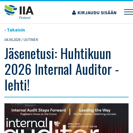
Siirry
sisältöön
KIRJAUDU SISÄÄN
›
ARTIKKELIT
›
JÄSENETUSI: HUHTIKUUN 2026 INTERNAL AUDITOR -LEHTI!
‹ Takaisin
04.04.2026 /
UUTINEN
Jäsenetusi: Huhtikuun
2026 Internal Auditor -
lehti!