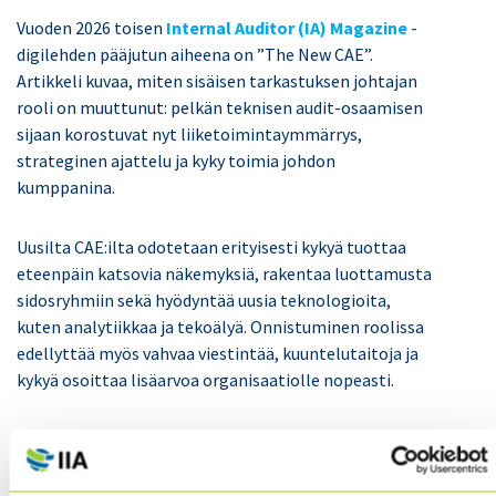
Vuoden 2026 toisen
Internal Auditor (IA) Magazine
-
digilehden pääjutun aiheena on ”The New CAE”.
Artikkeli kuvaa, miten sisäisen tarkastuksen johtajan
rooli on muuttunut: pelkän teknisen audit-osaamisen
sijaan korostuvat nyt liiketoimintaymmärrys,
strateginen ajattelu ja kyky toimia johdon
kumppanina.
Uusilta CAE:ilta odotetaan erityisesti kykyä tuottaa
eteenpäin katsovia näkemyksiä, rakentaa luottamusta
sidosryhmiin sekä hyödyntää uusia teknologioita,
kuten analytiikkaa ja tekoälyä. Onnistuminen roolissa
edellyttää myös vahvaa viestintää, kuuntelutaitoja ja
kykyä osoittaa lisäarvoa organisaatiolle nopeasti.
Helmikuun numerossa lisäksi mm.: