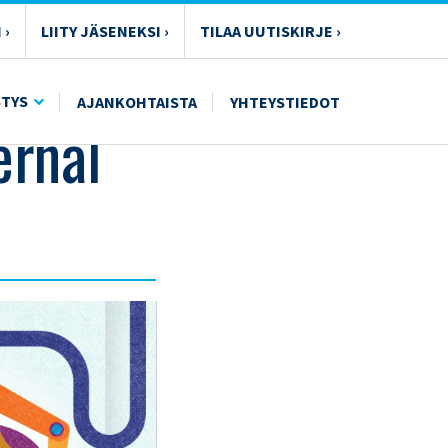
 ›
LIITY JÄSENEKSI ›
TILAA UUTISKIRJE ›
STYS
AJANKOHTAISTA
YHTEYSTIEDOT
ernal