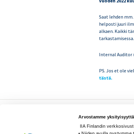
Vuoden 2022 kuud
Saat lehden mm. 
helposti juuri i
alkaen. Kaikki t
tarkastamisessa
Internal Auditor 
PS. Jos et ole vi
tästä.
Sisäiset tarkastajat ry /
Arvostamme yksityisyyttä
Oy Inreviso Ab
IIA Finlandin verkkosivusto k
Energiakuja 3
• Niiden avulla pystymme t