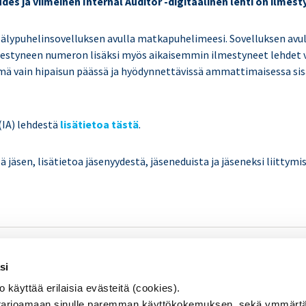
es ja viimeinen Internal Auditor -digitaalinen lehti on ilmest
älypuhelinsovelluksen avulla matkapuhelimeesi. Sovelluksen avul
lmestyneen numeron lisäksi myös aikaisemmin ilmestyneet lehdet
ämä vain hipaisun päässä ja hyödynnettävissä ammattimaisessa sis
.
(IA) lehdestä
lisätietoa tästä
.
elä jäsen, lisätietoa jäsenyydestä, jäseneduista ja jäseneksi liittym
SISÄINEN TARKASTUS
Se
si
KOULUTUS & TAPAHTUMAT
äyttää erilaisia evästeitä (cookies).
AJANKOHTAISTA
arjoamaan sinulle paremman käyttökokemuksen, sekä ymmärtä