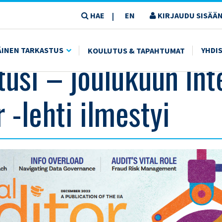
HAE
EN
KIRJAUDU SISÄÄN
|
I ILMESTYI
ÄINEN TARKASTUS
YHDI
KOULUTUS & TAPAHTUMAT
tusi – joulukuun Int
 -lehti ilmestyi