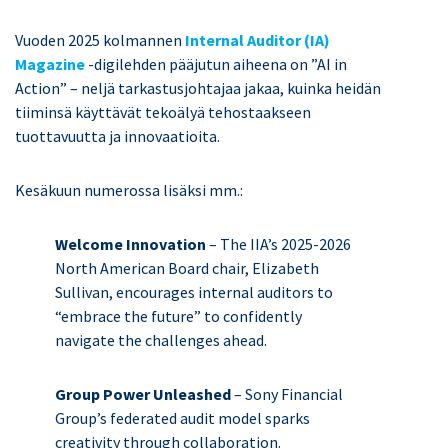
Vuoden 2025 kolmannen
Internal Auditor (IA)
Magazine
-digilehden pääjutun aiheena on ”AI in
Action” – neljä tarkastusjohtajaa jakaa, kuinka heidän
tiiminsä käyttävät tekoälyä tehostaakseen
tuottavuutta ja innovaatioita.
Kesäkuun numerossa lisäksi mm.:
Welcome Innovation
– The IIA’s 2025-2026
North American Board chair, Elizabeth
Sullivan, encourages internal auditors to
“embrace the future” to confidently
navigate the challenges ahead.
Group Power Unleashed
– Sony Financial
Group’s federated audit model sparks
creativity through collaboration.