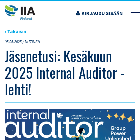
Siirry
sisältöön
KIRJAUDU SISÄÄN
›
ARTIKKELIT
›
JÄSENETUSI: KESÄKUUN 2025 INTERNAL AUDITOR -LEHTI!
‹ Takaisin
05.06.2025 /
UUTINEN
Jäsenetusi: Kesäkuun
2025 Internal Auditor -
lehti!