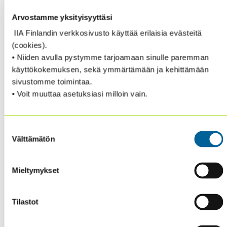
(englanniksi ja espanjaksi)
Arvostamme yksityisyyttäsi
• Lisää verkkosivulla:
InternalAuditor.org
IIA Finlandin verkkosivusto käyttää erilaisia evästeitä
tarjoaa myös online-artikkeleita, blogeja,
(cookies).
jne
• Niiden avulla pystymme tarjoamaan sinulle paremman
• Uutiskirjeen tärpit
: voit myös lisäksi
käyttökokemuksen, sekä ymmärtämään ja kehittämään
kahdesti kuussa ilmestyvän uutiskirjeen,
sivustomme toimintaa.
joka tutustuttaa sinut digilehden ja
• Voit muuttaa asetuksiasi milloin vain.
verkkosivun vain jäsenille rajattuun
aineistoon
• Kaikki tämä jäsenille ilman
Suostumuksen
erillismaksua
Välttämätön
valinta
➡️ Jos et ole vielä jäsen,
liity nyt
– pääset käsiksi IA-
Mieltymykset
lehteen sekä muihin jäsenetuihin!
AI IN ACTION
Tilastot