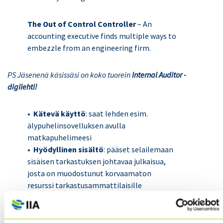
The Out of Control Controller
– An
accounting executive finds multiple ways to
embezzle from an engineering firm.
PS Jäsenenä käsissäsi on koko tuorein
Internal Auditor -
digilehti!
• Kätevä käyttö
: saat lehden esim.
älypuhelinsovelluksen avulla
matkapuhelimeesi
• Hyödyllinen sisältö
: pääset selailemaan
sisäisen tarkastuksen johtavaa julkaisua,
josta on muodostunut korvaamaton
resurssi tarkastusammattilaisille
• Laaja arkisto
: u
lottuvillasi on digitaalinen
arkisto, joka kattaa aikaisemmin
ilmestyneet lehdet vuodesta 2004 alkaen