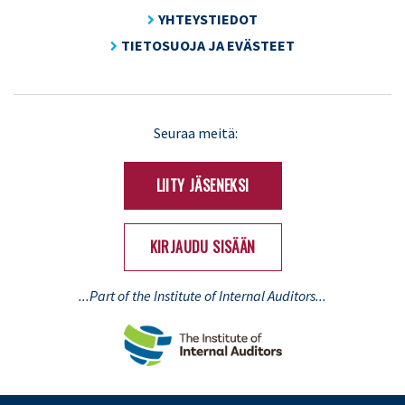
YHTEYSTIEDOT
TIETOSUOJA JA EVÄSTEET
LinkedIn
X
Seuraa meitä:
(Twitter)
LIITY JÄSENEKSI
KIRJAUDU SISÄÄN
...Part of the Institute of Internal Auditors...