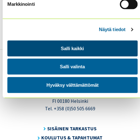
Markkinointi
helposti juuri ilmestyneen kesäkuun numeron lisäksi myös
aikaisemmin ilmestyneet lehdet yli kymmenen vuoden
ajalta. Internal Auditor (IA) lehdestä /
Näytä tiedot
tästä.
älypuhelinsovelluksen lataamisesta lisätietoa
Salli kaikki
Salli valinta
Hyväksy välttämättömät
Sisäiset tarkastajat ry / Oy Inreviso Ab
Energiakuja 3
FI 00180 Helsinki
Tel. +358 (0)50 505 6669
SISÄINEN TARKASTUS
KOULUTUS & TAPAHTUMAT