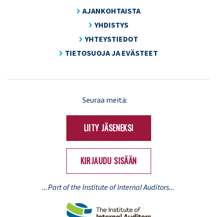
AJANKOHTAISTA
YHDISTYS
YHTEYSTIEDOT
TIETOSUOJA JA EVÄSTEET
LinkedIn
X
Seuraa meitä:
(Twitter)
LIITY JÄSENEKSI
KIRJAUDU SISÄÄN
...Part of the Institute of Internal Auditors...