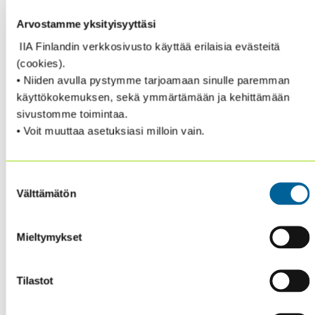
Arvostamme yksityisyyttäsi
IIA Finlandin verkkosivusto käyttää erilaisia evästeitä
(cookies).
• Niiden avulla pystymme tarjoamaan sinulle paremman
käyttökokemuksen, sekä ymmärtämään ja kehittämään
sivustomme toimintaa.
• Voit muuttaa asetuksiasi milloin vain.
Suostumuksen
Välttämätön
valinta
Mieltymykset
Internal Auditor kesäkuun digitaalinen lehti on ilmestynyt.
Tilastot
Voit tilata lehden myös älypuhelinsovelluksen avulla
matkapuhelimeesi. Tämän sovelluksen avulla löydät