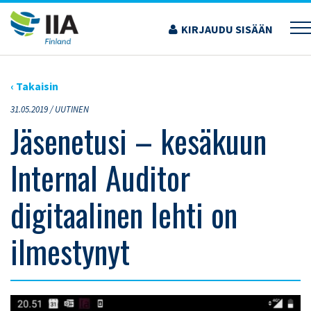
Siirry
sisältöön
KIRJAUDU SISÄÄN
›
ARTIKKELIT
›
JÄSENETUSI – KESÄKUUN INTERNAL AUDITOR DIGITAALINEN
LEHTI ON ILMESTYNYT
‹ Takaisin
31.05.2019 /
UUTINEN
Jäsenetusi – kesäkuun
Internal Auditor
digitaalinen lehti on
ilmestynyt