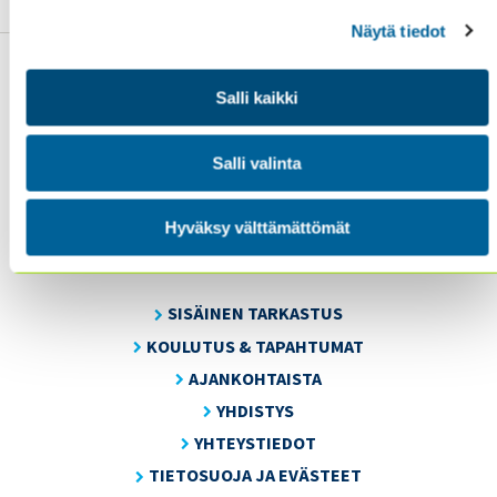
Näytä tiedot
Salli kaikki
Sisäiset tarkastajat ry / Oy Inreviso Ab
Salli valinta
Energiakuja 3
FI 00180 Helsinki
Hyväksy välttämättömät
Tel. +358 (0)50 505 6669
SISÄINEN TARKASTUS
KOULUTUS & TAPAHTUMAT
AJANKOHTAISTA
YHDISTYS
YHTEYSTIEDOT
TIETOSUOJA JA EVÄSTEET