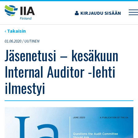
Siirry
sisältöön
KIRJAUDU SISÄÄN
›
ARTIKKELIT
›
JÄSENETUSI – KESÄKUUN INTERNAL AUDITOR -LEHTI ILMESTYI
‹ Takaisin
01.06.2020 /
UUTINEN
Jäsenetusi – kesäkuun
Internal Auditor -lehti
ilmestyi