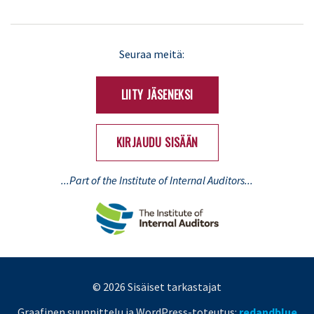
LinkedIn
X
Seuraa meitä:
(Twitter)
LIITY JÄSENEKSI
KIRJAUDU SISÄÄN
...Part of the Institute of Internal Auditors...
© 2026 Sisäiset tarkastajat
Graafinen suunnittelu ja WordPress-toteutus:
redandblue