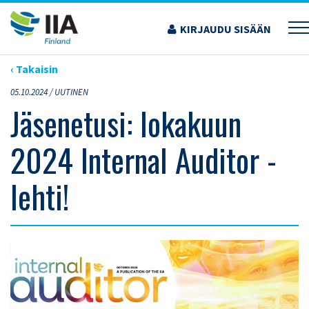
Siirry
sisältöön
KIRJAUDU SISÄÄN
›
ARTIKKELIT
›
JÄSENETUSI: LOKAKUUN 2024 INTERNAL AUDITOR -LEHTI!
‹ Takaisin
05.10.2024 /
UUTINEN
Jäsenetusi: lokakuun
2024 Internal Auditor -
lehti!