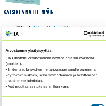
KATSOO AINA ETEENPÄIN
Vuoden 2024 viides
Internal Auditor (IA)
Magazine
“
2024 Emerging Leaders
” esittelee 15
tulevaisuuden johtajaa, jotka rikkovat perinteisiä
malleja ja tuovat sisäiseen tarkastukseen
monipuolista osaamista – tekoälystä teknologiaan.
Arvostamme yksityisyyttäsi
IIA Finlandin verkkosivusto käyttää erilaisia evästeitä
Lokakuun numerossa lisäksi mm.:
(cookies).
• Niiden avulla pystymme tarjoamaan sinulle paremman
käyttökokemuksen, sekä ymmärtämään ja kehittämään
Risk in Focus 2025 –
Cybersecurity remains
sivustomme toimintaa.
the top risk, but AI and climate change are
• Voit muuttaa asetuksiasi milloin vain.
on the rise
Ready To Conform –
As the deadline nears,
Suostumuksen
CAEs are working to ensure conformance