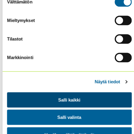
Välttämätön
valinta
with the new Global Internal Audit
Standards
Mieltymykset
A Better Mousetrap –
The NIST
Cybersecurity Framework can help internal
Tilastot
audit chase down cyber risk
Markkinointi
Jäsenenä pääset lukemaan koko
Internal Auditor -
digilehden
! Saat lehden esim. älypuhelinsovelluksen
avulla matkapuhelimeesi. Sovelluksen avulla löydät
helposti juuri ilmestyneen numeron lisäksi myös
Näytä tiedot
aikaisemmin ilmestyneet lehdet vuodesta 2004 alkaen.
Kaikki tämä vain hipaisun päässä, ja hyödynnettävissä
Salli kaikki
ammattimaisessa sisäisessä tarkastamisessa.
Salli valinta
PS Jos et ole vielä jäsen,
liity nyt
– pääset käsiksi
lehden kiinnostavaan sisältöön sekä muihin
jäsenetuihin!