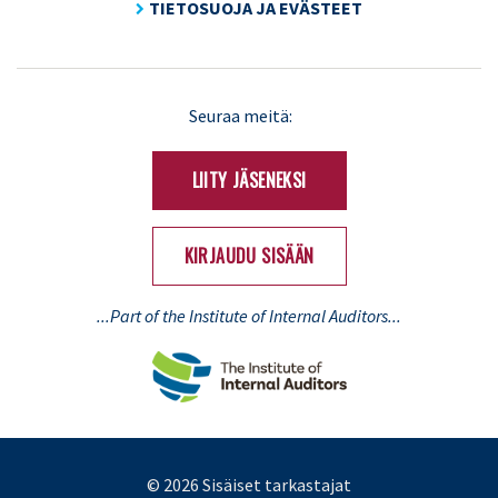
TIETOSUOJA JA EVÄSTEET
LinkedIn
X
Seuraa meitä:
(Twitter)
LIITY JÄSENEKSI
KIRJAUDU SISÄÄN
...Part of the Institute of Internal Auditors...
© 2026 Sisäiset tarkastajat