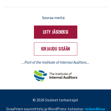
LinkedIn
X
Seuraa meitä:
(Twitter)
LIITY JÄSENEKSI
KIRJAUDU SISÄÄN
...Part of the Institute of Internal Auditors...
© 2026 Sisäiset tarkastajat
Graafinen suunnittelu ja WordPress-toteutus:
redandblue