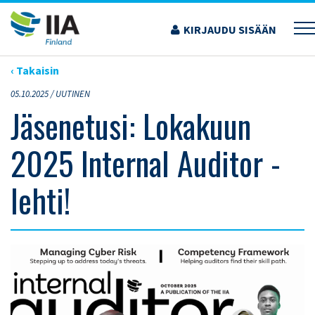
Siirry
sisältöön
KIRJAUDU SISÄÄN
›
ARTIKKELIT
›
JÄSENETUSI: LOKAKUUN 2025 INTERNAL AUDITOR -LEHTI!
‹ Takaisin
05.10.2025 /
UUTINEN
Jäsenetusi: Lokakuun
2025 Internal Auditor -
lehti!