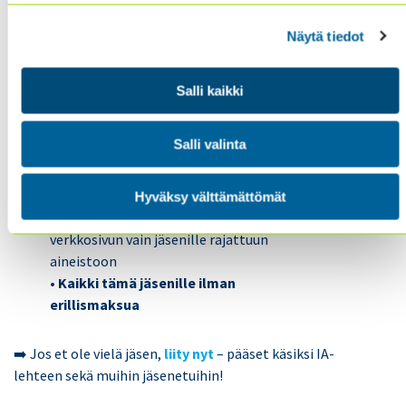
• Laaja arkisto
: u
lottuvillasi on digitaalinen
Näytä tiedot
arkisto, joka kattaa aikaisemmin
ilmestyneet lehdet vuodesta 2004 alkaen
(englanniksi ja espanjaksi)
Salli kaikki
• Lisää
verkkosivulla:
InternalAuditor.org
tarjoaa
Salli valinta
myös online-artikkeleita, blogeja, jne
• Uutiskirjeen tärpit
: voit myös lisäksi
kahdesti kuussa ilmestyvän uutiskirjeen,
Hyväksy välttämättömät
joka tutustuttaa sinut digilehden ja
verkkosivun vain jäsenille rajattuun
aineistoon
• Kaikki tämä jäsenille ilman
erillismaksua
➡️ Jos et ole vielä jäsen,
liity nyt
– pääset käsiksi IA-
lehteen sekä muihin jäsenetuihin!