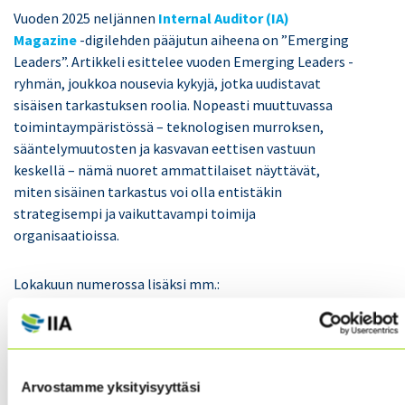
Vuoden 2025 neljännen
Internal Auditor (IA)
Magazine
-digilehden pääjutun aiheena on ”Emerging
Leaders”. Artikkeli esittelee vuoden Emerging Leaders -
ryhmän, joukkoa nousevia kykyjä, jotka uudistavat
sisäisen tarkastuksen roolia. Nopeasti muuttuvassa
toimintaympäristössä – teknologisen murroksen,
sääntelymuutosten ja kasvavan eettisen vastuun
keskellä – nämä nuoret ammattilaiset näyttävät,
miten sisäinen tarkastus voi olla entistäkin
strategisempi ja vaikuttavampi toimija
organisaatioissa.
Lokakuun numerossa lisäksi mm.:
Managing Modern Cyber Risk
–Internal audit must
step up to help organizations address complex and
changing threats says Terry Grafenstine.
Arvostamme yksityisyyttäsi