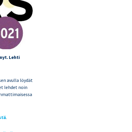
nyt. Lehti
en avulla löydät
et lehdet noin
 ammattimaisessa
stä
.