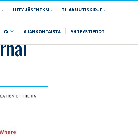
 ›
LIITY JÄSENEKSI ›
TILAA UUTISKIRJE ›
STYS
AJANKOHTAISTA
YHTEYSTIEDOT
rnal