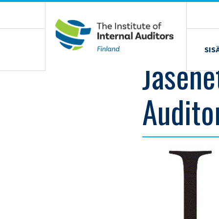
Siirry
sisältöön
›
ARTIKKELIT
›
JÄSENETUSI – LOKAKUUN INTERNAL AUDITOR -LEHTI 
‹ Takaisin
01.10.2021 /
UUTINEN
SIS
Jäsene
Auditor