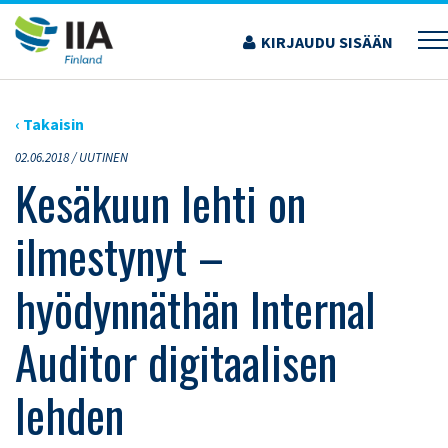
Siirry
sisältöön
KIRJAUDU SISÄÄN
›
ARTIKKELIT
›
KESÄKUUN LEHTI ON ILMESTYNYT – HYÖDYNNÄTHÄN INTERNAL
AUDITOR DIGITAALISEN LEHDEN
‹ Takaisin
02.06.2018 /
UUTINEN
Kesäkuun lehti on
ilmestynyt –
hyödynnäthän Internal
Auditor digitaalisen
lehden