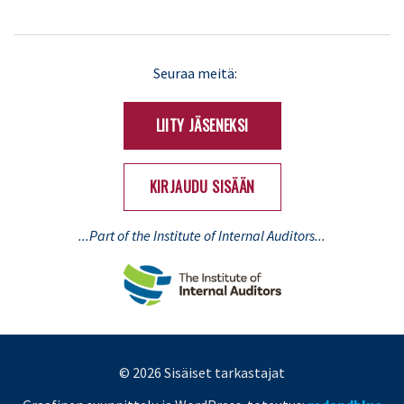
LinkedIn
X
Seuraa meitä:
(Twitter)
LIITY JÄSENEKSI
KIRJAUDU SISÄÄN
...Part of the Institute of Internal Auditors...
© 2026 Sisäiset tarkastajat