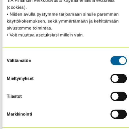
IIA Finlandin verkkosivusto käyttää erilaisia evästeitä
(cookies).
• Niiden avulla pystymme tarjoamaan sinulle paremman
käyttökokemuksen, sekä ymmärtämään ja kehittämään
sivustomme toimintaa.
• Voit muuttaa asetuksiasi milloin vain.
Suostumuksen
Välttämätön
valinta
Mieltymykset
Tilastot
Tiesithän, että saat jäsenetuna Internal Auditor
V
oit tilata lehden myös
digitaalisen lehden.
Markkinointi
älypuhelinsovelluksena matkapuhelimeesi.
Internal
Auditor lehdestä lisää tästä
linkistä