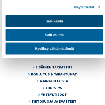
Näytä tiedot
Salli kaikki
Salli valinta
Sisäiset tarkastajat ry / Oy Inreviso Ab
Energiakuja 3
FI 00180 Helsinki
Hyväksy välttämättömät
Tel. +358 (0)50 505 6669
SISÄINEN TARKASTUS
KOULUTUS & TAPAHTUMAT
AJANKOHTAISTA
YHDISTYS
YHTEYSTIEDOT
TIETOSUOJA JA EVÄSTEET