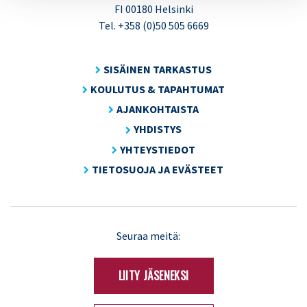
FI 00180 Helsinki
Tel. +358 (0)50 505 6669
SISÄINEN TARKASTUS
KOULUTUS & TAPAHTUMAT
AJANKOHTAISTA
YHDISTYS
YHTEYSTIEDOT
TIETOSUOJA JA EVÄSTEET
LinkedIn
X
Seuraa meitä:
(Twitter)
LIITY JÄSENEKSI