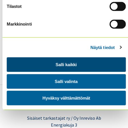
sisältävät myös täydentäviä työkaluja ja materiaaleja
Tilastot
jäsenille.
Markkinointi
➡️ Materiaalit löytyvät
Global Guidance -sivustolta
sekä IIA Finlandin
jäsenalueelta
.
(Jäsenalue > Toiminnot&prosessit > Tekoäly ja data-
analytiikka)
Näytä tiedot
➡️ Et vielä jäsen?
Katso lisätietoa jäsenyydestä,
Salli kaikki
jäseneduista ja jäseneksi liittymisestä!
Salli valinta
Hyväksy välttämättömät
Sisäiset tarkastajat ry / Oy Inreviso Ab
Energiakuja 3