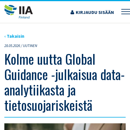
Siirry
sisältöön
KIRJAUDU SISÄÄN
›
ARTIKKELIT
›
KOLME UUTTA GLOBAL GUIDANCE -JULKAISUA DATA-
ANALYTIIKASTA JA TIETOSUOJARISKEISTÄ
‹ Takaisin
28.05.2026 /
UUTINEN
Kolme uutta Global
Guidance -julkaisua data-
analytiikasta ja
tietosuojariskeistä