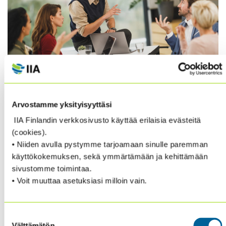
Kuluneen vuoden kriisi tarjoaa lukuisia oppeja ja
Arvostamme yksityisyyttäsi
oivalluksia hallinto- ja ohjausjärjestelmästä.
IIA Finlandin verkkosivusto käyttää erilaisia evästeitä
(cookies).
What Boards Have Learned From the Pandemic – The
• Niiden avulla pystymme tarjoamaan sinulle paremman
past year’s crisis provides numerous corporate
käyttökokemuksen, sekä ymmärtämään ja kehittämään
governance lessons.
sivustomme toimintaa.
• Voit muuttaa asetuksiasi milloin vain.
For members – read the whole article from here.
Suostumuksen
Jos et ole vielä jäsen, lisätietoa jäsenyydestä ja
Välttämätön