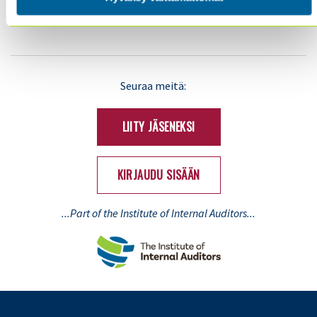
TIETOSUOJA JA EVÄSTEET
LinkedIn
X
Seuraa meitä:
(Twitter)
LIITY JÄSENEKSI
KIRJAUDU SISÄÄN
...Part of the Institute of Internal Auditors...