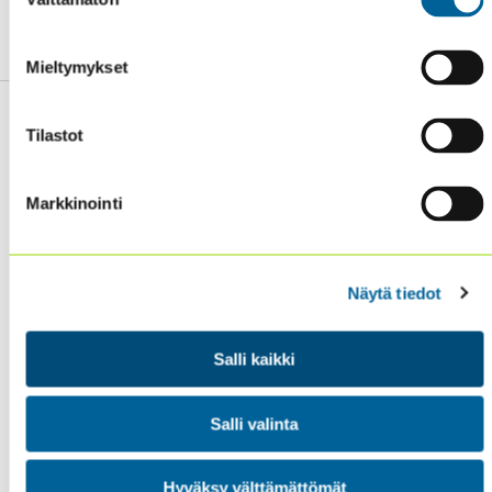
valinta
jäseneksi liittymisestä löydät täältä.
Mieltymykset
Tilastot
Markkinointi
Sisäiset tarkastajat ry / Oy Inreviso Ab
Energiakuja 3
FI 00180 Helsinki
Tel. +358 (0)50 505 6669
Näytä tiedot
SISÄINEN TARKASTUS
Salli kaikki
KOULUTUS & TAPAHTUMAT
AJANKOHTAISTA
Salli valinta
YHDISTYS
YHTEYSTIEDOT
Hyväksy välttämättömät