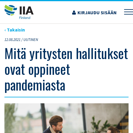
Siirry
sisältöön
KIRJAUDU SISÄÄN
›
ARTIKKELIT
›
MITÄ YRITYSTEN HALLITUKSET OVAT OPPINEET PANDEMIASTA
‹ Takaisin
12.08.2021 /
UUTINEN
Mitä yritysten hallitukset
ovat oppineet
pandemiasta