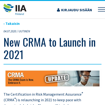
Siirry
sisältöön
KIRJAUDU SISÄÄN
›
ARTIKKELIT
›
NEW CRMA TO LAUNCH IN 2021
‹ Takaisin
04.07.2020 /
UUTINEN
New CRMA to Launch in
2021
®
The Certification in Risk Management Assurance
®
(CRMA
) is relaunching in 2021 to keep pace with