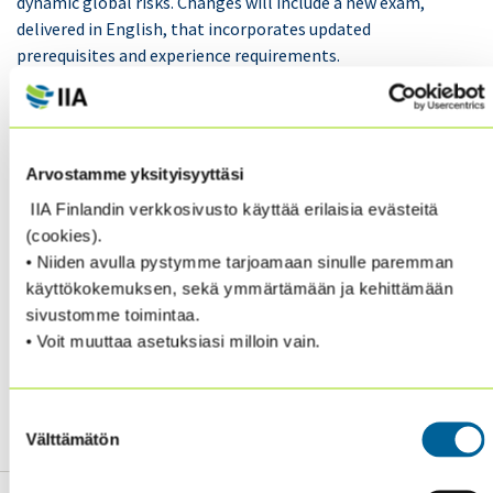
dynamic global risks. Changes will include a new exam,
delivered in English, that incorporates updated
prerequisites and experience requirements.
As of Mid-2021
, the new program requirements,
format, window, and pricing changes will officially take
effect. Aspiring candidates, as well as current
Arvostamme yksityisyyttäsi
certification holders and in-progress candidates, can
IIA Finlandin verkkosivusto käyttää erilaisia evästeitä
learn more about how these changes will impact them
(cookies).
specifically by referencing the CRMA Transition FAQs.
• Niiden avulla pystymme tarjoamaan sinulle paremman
käyttökokemuksen, sekä ymmärtämään ja kehittämään
Visit the CRMA page for details.
sivustomme toimintaa.
• Voit muuttaa asetuksiasi milloin vain.
Suostumuksen
Välttämätön
valinta