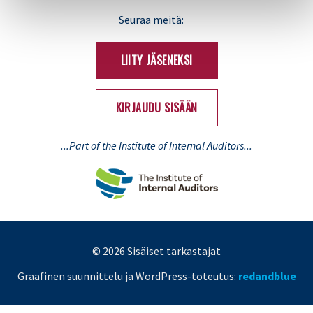
LinkedIn
X
Seuraa meitä:
(Twitter)
LIITY JÄSENEKSI
KIRJAUDU SISÄÄN
...Part of the Institute of Internal Auditors...
© 2026 Sisäiset tarkastajat
Graafinen suunnittelu ja WordPress-toteutus:
redandblue