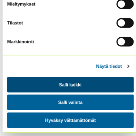
Mieltymykset
Tilastot
Sisäiset tarkastajat ry / Oy Inreviso Ab
Energiakuja 3
Markkinointi
FI 00180 Helsinki
Tel. +358 (0)50 505 6669
Näytä tiedot
SISÄINEN TARKASTUS
KOULUTUS & TAPAHTUMAT
Salli kaikki
AJANKOHTAISTA
YHDISTYS
Salli valinta
YHTEYSTIEDOT
TIETOSUOJA JA EVÄSTEET
Hyväksy välttämättömät