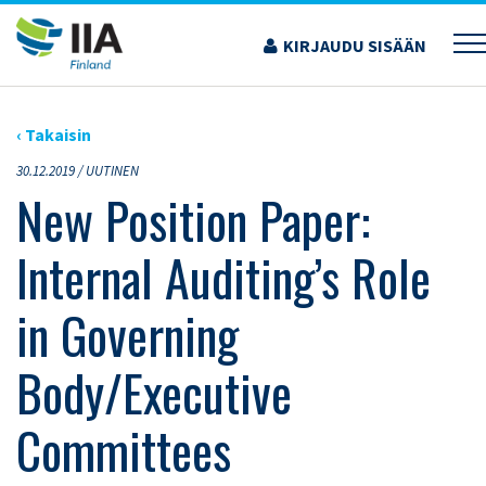
Siirry
sisältöön
KIRJAUDU SISÄÄN
›
ARTIKKELIT
›
NEW POSITION PAPER: INTERNAL AUDITING’S ROLE IN GOVERNING
BODY/EXECUTIVE COMMITTEES
‹ Takaisin
30.12.2019 /
UUTINEN
New Position Paper:
Internal Auditing’s Role
in Governing
Body/Executive
Committees