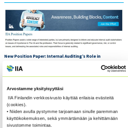
New Position Paper: Internal Auditing’s Role in
Governing Body/Executive Committees
Whether internal audit participates on an
organization’s governing body and executive
Arvostamme yksityisyyttäsi
committees depends largely on what leadership
IIA Finlandin verkkosivusto käyttää erilaisia evästeitä
defines as internal audit’s scope of work. For
(cookies).
organizations that expand internal audit’s role beyond
• Niiden avulla pystymme tarjoamaan sinulle paremman
assurance on financial reporting to include
käyttökokemuksen, sekä ymmärtämään ja kehittämään
operational and strategic issues, there is a great
sivustomme toimintaa.
opportunity for internal audit to add value by