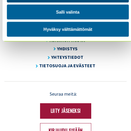
Tel. +358 (0)50 505 6669
Salli valinta
SISÄINEN TARKASTUS
Hyväksy välttämättömät
KOULUTUS & TAPAHTUMAT
AJANKOHTAISTA
YHDISTYS
YHTEYSTIEDOT
TIETOSUOJA JA EVÄSTEET
LinkedIn
X
Seuraa meitä:
(Twitter)
LIITY JÄSENEKSI
KIRJAUDU SISÄÄN