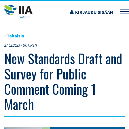
Siirry
sisältöön
KIRJAUDU SISÄÄN
›
ARTIKKELIT
›
NEW STANDARDS DRAFT AND SURVEY FOR PUBLIC COMMENT
COMING 1 MARCH
‹ Takaisin
27.02.2023 /
UUTINEN
New Standards Draft and
Survey for Public
Comment Coming 1
March