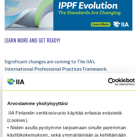
LEARN MORE AND GET READY!
Significant changes are coming to The IIA’s
International Professional Practices Framework
including the International Standards for the
Professional Practice of Internal Auditing. Over the
past several years, The IIA has invited practitioners
and interested parties to provide input and follow the
Arvostamme yksityisyyttäsi
progress as the International Internal Audit Standards
Board has transformed the professional framework
IIA Finlandin verkkosivusto käyttää erilaisia evästeitä
and standards.
(cookies).
• Niiden avulla pystymme tarjoamaan sinulle paremman
käyttökokemuksen, sekä ymmärtämään ja kehittämään
As part of the ongoing process, The IIA invites the