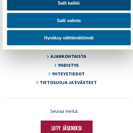
Salli kaikki
Energiakuja 3
FI 00180 Helsinki
Tel. +358 (0)50 505 6669
Salli valinta
Hyväksy välttämättömät
SISÄINEN TARKASTUS
KOULUTUS & TAPAHTUMAT
AJANKOHTAISTA
YHDISTYS
YHTEYSTIEDOT
TIETOSUOJA JA EVÄSTEET
LinkedIn
X
Seuraa meitä:
(Twitter)
LIITY JÄSENEKSI