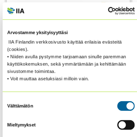
Arvostamme yksityisyyttäsi
IIA Finlandin verkkosivusto käyttää erilaisia evästeitä
– In collaboration with PwC –
(cookies).
• Niiden avulla pystymme tarjoamaan sinulle paremman
COVID-19 has forced organizations and internal audit
käyttökokemuksen, sekä ymmärtämään ja kehittämään
into accelerated automation and transformed
sivustomme toimintaa.
operational strategies to accomplish desired change
• Voit muuttaa asetuksiasi milloin vain.
and propel the business forward. This report helps set
the path for growth and transformation of internal
audit functions and organizations.
Suostumuksen
Välttämätön
valinta
Download the report from here.
Mieltymykset
Watch the continued conversation on The