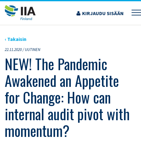
Siirry
sisältöön
KIRJAUDU SISÄÄN
›
ARTIKKELIT
›
NEW! THE PANDEMIC AWAKENED AN APPETITE FOR CHANGE: HOW
CAN INTERNAL AUDIT PIVOT WITH MOMENTUM?
‹ Takaisin
22.11.2020 /
UUTINEN
NEW! The Pandemic
Awakened an Appetite
for Change: How can
internal audit pivot with
momentum?