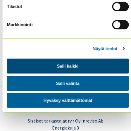
Pandemic Awakened an Appetite for Change now.
Tilastot
Markkinointi
Näytä tiedot
Salli kaikki
Salli valinta
Hyväksy välttämättömät
Sisäiset tarkastajat ry / Oy Inreviso Ab
Energiakuja 3