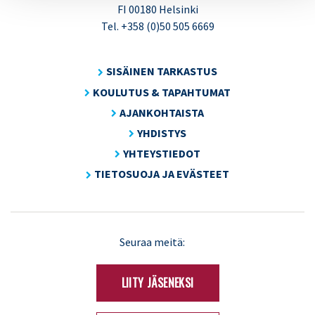
FI 00180 Helsinki
Tel. +358 (0)50 505 6669
SISÄINEN TARKASTUS
KOULUTUS & TAPAHTUMAT
AJANKOHTAISTA
YHDISTYS
YHTEYSTIEDOT
TIETOSUOJA JA EVÄSTEET
LinkedIn
X
Seuraa meitä:
(Twitter)
LIITY JÄSENEKSI