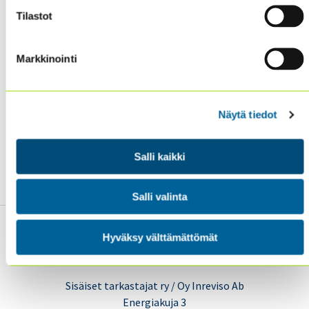
➡️ Lue koko ”Kymmenen vuotta yhteistyötä
Tilastot
pohjoismaiden julkisen sektorin sisäisten
tarkastajien kesken” -artikkeli Jäsenalueen
Julkissektori
-kohdassa!
Markkinointi
🔖Löytyykö kiinnostusta julkishallintoa kohtaan?
Muista
Julkishallinnon ajankohtaispäivä
10.3.2026!
Näytä tiedot
Et vielä jäsen? Katso
lisätietoa jäsenyydestä,
Salli kaikki
jäseneduista ja jäseneksi liittymisestä!
Salli valinta
Hyväksy välttämättömät
Sisäiset tarkastajat ry / Oy Inreviso Ab
Energiakuja 3