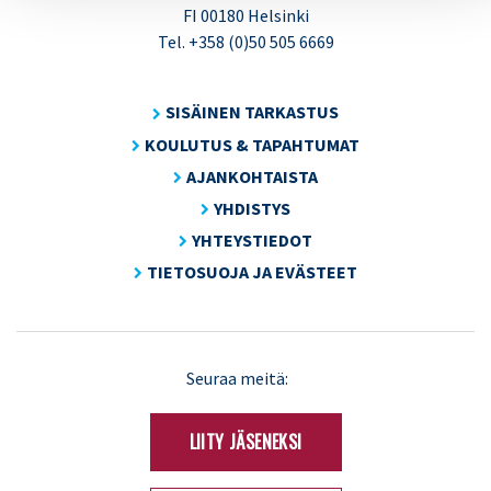
FI 00180 Helsinki
Tel. +358 (0)50 505 6669
SISÄINEN TARKASTUS
KOULUTUS & TAPAHTUMAT
AJANKOHTAISTA
YHDISTYS
YHTEYSTIEDOT
TIETOSUOJA JA EVÄSTEET
LinkedIn
X
Seuraa meitä:
(Twitter)
LIITY JÄSENEKSI