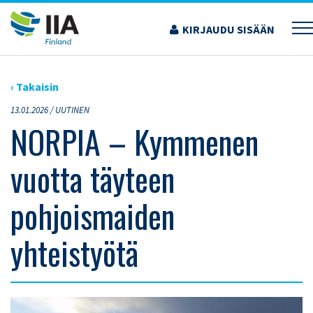
Siirry
sisältöön
KIRJAUDU SISÄÄN
›
ARTIKKELIT
›
NORPIA – KYMMENEN VUOTTA TÄYTEEN POHJOISMAIDEN
YHTEISTYÖTÄ
‹ Takaisin
13.01.2026 /
UUTINEN
NORPIA – Kymmenen
vuotta täyteen
pohjoismaiden
yhteistyötä