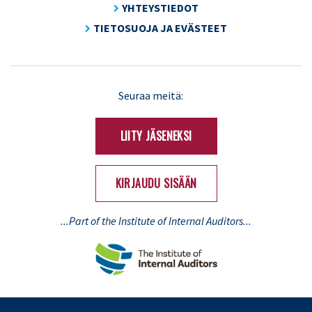
YHTEYSTIEDOT
TIETOSUOJA JA EVÄSTEET
LinkedIn
X
Seuraa meitä:
(Twitter)
LIITY JÄSENEKSI
KIRJAUDU SISÄÄN
...Part of the Institute of Internal Auditors...