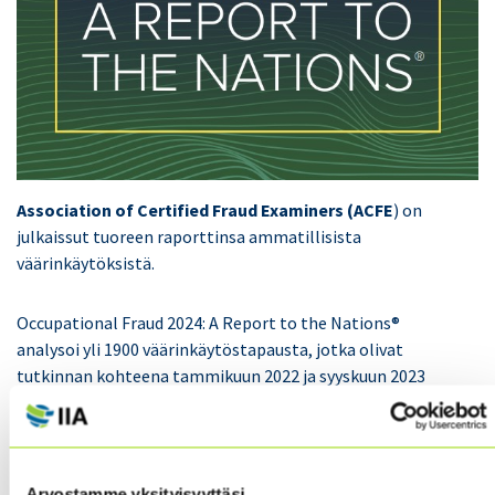
Association of Certified Fraud Examiners (ACFE
) on
julkaissut tuoreen raporttinsa ammatillisista
väärinkäytöksistä.
Occupational Fraud 2024: A Report to the Nations®
analysoi yli 1900 väärinkäytöstapausta, jotka olivat
tutkinnan kohteena tammikuun 2022 ja syyskuun 2023
välillä.
Väärinkäytökset ja petokset muodostavat
merkittävän kuluerän yrityksille ja organisaatiolle.
Arvostamme yksityisyyttäsi