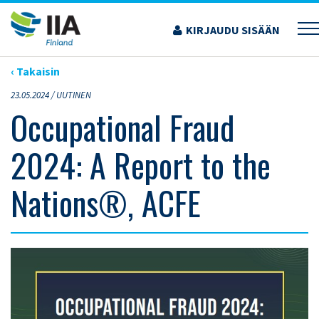
Siirry
sisältöön
KIRJAUDU SISÄÄN
›
ARTIKKELIT
›
OCCUPATIONAL FRAUD 2024: A REPORT TO THE NATIONS®, ACFE
‹ Takaisin
23.05.2024 /
UUTINEN
Occupational Fraud
2024: A Report to the
Nations®, ACFE