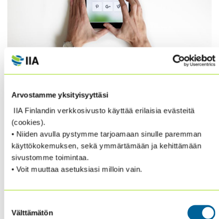
Arvostamme yksityisyyttäsi
Jos et ole vielä liittynyt, niin lämpimästi tervetuloa
IIA Finlandin verkkosivusto käyttää erilaisia evästeitä
mukaan LinkedIn -ryhmäämme
IIA Finland
.
(cookies).
• Niiden avulla pystymme tarjoamaan sinulle paremman
Ryhmään lisätään usein tuoreita alan uutisia ja tietoa
käyttökokemuksen, sekä ymmärtämään ja kehittämään
tapahtumistamme. Kuulet niistä näin ensimmäisten
sivustomme toimintaa.
joukossa.
• Voit muuttaa asetuksiasi milloin vain.
Suostumuksen
Välttämätön
valinta