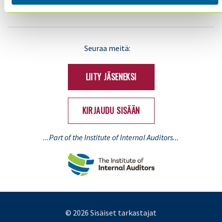
LinkedIn
X
Seuraa meitä:
(Twitter)
LIITY JÄSENEKSI
KIRJAUDU SISÄÄN
...Part of the Institute of Internal Auditors...
© 2026 Sisäiset tarkastajat