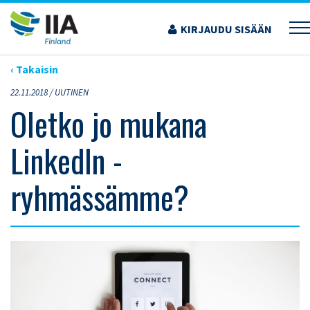
Siirry
sisältöön
KIRJAUDU SISÄÄN
›
ARTIKKELIT
›
OLETKO JO MUKANA LINKEDIN -RYHMÄSSÄMME?
‹ Takaisin
22.11.2018 /
UUTINEN
Oletko jo mukana
LinkedIn -
ryhmässämme?