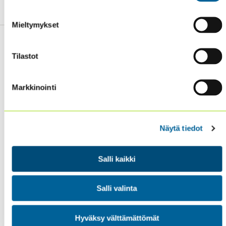
Mieltymykset
Tilastot
Sisäiset tarkastajat ry / Oy Inreviso Ab
Markkinointi
Energiakuja 3
FI 00180 Helsinki
Tel. +358 (0)50 505 6669
Näytä tiedot
SISÄINEN TARKASTUS
Salli kaikki
KOULUTUS & TAPAHTUMAT
AJANKOHTAISTA
Salli valinta
YHDISTYS
YHTEYSTIEDOT
Hyväksy välttämättömät
TIETOSUOJA JA EVÄSTEET