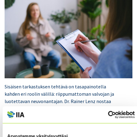
Sisäisen tarkastuksen tehtävä on tasapainotella
kahden eri roolin välillä: riippumattoman valvojan ja
luotettavan neuvonantajan. Dr. Rainer Lenz nostaa
esiin paradoksin, joka usein jää sanoittamatta:
tarkastajien odotetaan sekä varmistavan hallinnon,
riskienhallinnan ja valvontaprosessien toimivuuden
että tukevan johtoa organisaation kehittämisessä.
Arvostamme yksityisyyttäsi