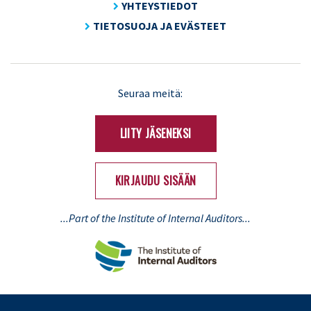
YHTEYSTIEDOT
TIETOSUOJA JA EVÄSTEET
LinkedIn
X
Seuraa meitä:
(Twitter)
LIITY JÄSENEKSI
KIRJAUDU SISÄÄN
...Part of the Institute of Internal Auditors...