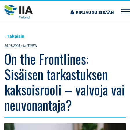
Siirry
sisältöön
KIRJAUDU SISÄÄN
›
ARTIKKELIT
›
ON THE FRONTLINES: SISÄISEN TARKASTUKSEN KAKSOISROOLI –
VALVOJA VAI NEUVONANTAJA?
‹ Takaisin
15.01.2026 /
UUTINEN
On the Frontlines:
Sisäisen tarkastuksen
kaksoisrooli – valvoja vai
neuvonantaja?