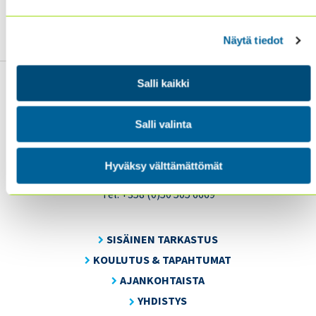
🔗
Lue lisää:
On the Frontlines: Watchdog or Guide
Dog?
Näytä tiedot
Salli kaikki
Salli valinta
Sisäiset tarkastajat ry / Oy Inreviso Ab
Energiakuja 3
Hyväksy välttämättömät
FI 00180 Helsinki
Tel. +358 (0)50 505 6669
SISÄINEN TARKASTUS
KOULUTUS & TAPAHTUMAT
AJANKOHTAISTA
YHDISTYS