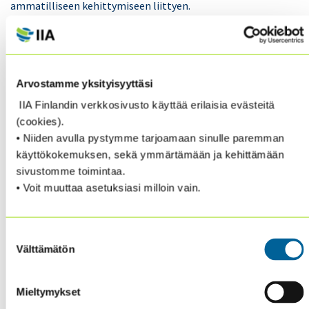
ammatilliseen kehittymiseen liittyen.
Vastaathan siihen viimeistään su 25.8.2019 mennessä,
kiitos!
Arvostamme yksityisyyttäsi
Vastaukset ovat anonyymejä. Kaikkien yhteystietonsa
IIA Finlandin verkkosivusto käyttää erilaisia evästeitä
jättäneiden kesken arvotaan pääpalkintona
(cookies).
ammatillinen kirjapalkinto: The Speed of Risk –
• Niiden avulla pystymme tarjoamaan sinulle paremman
Lessons Learned on the Audit Trail; Richard F.
käyttökokemuksen, sekä ymmärtämään ja kehittämään
Chambers.
sivustomme toimintaa.
• Voit muuttaa asetuksiasi milloin vain.
Suostumuksen
Välttämätön
valinta
Mieltymykset