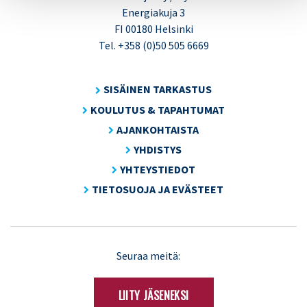
Energiakuja 3
FI 00180 Helsinki
Tel. +358 (0)50 505 6669
SISÄINEN TARKASTUS
KOULUTUS & TAPAHTUMAT
AJANKOHTAISTA
YHDISTYS
YHTEYSTIEDOT
TIETOSUOJA JA EVÄSTEET
LinkedIn
X
Seuraa meitä:
(Twitter)
LIITY JÄSENEKSI