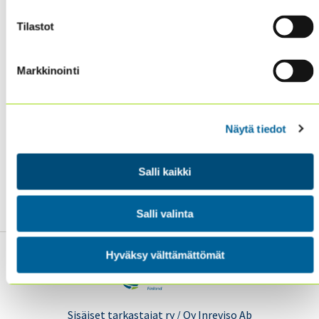
Tilastot
Markkinointi
Voit halutessasi tutustua nykyiseen koulutus- ja
seminaaritarjontaamme
täällä
Näytä tiedot
Ja samalta sivulta pääset myös
tapahtuma-
Salli kaikki
arkistoon
(heti pääkuvan alla oikealla), josta löydät
kaikki menneet tapahtumamme.
Salli valinta
Hyväksy välttämättömät
Sisäiset tarkastajat ry / Oy Inreviso Ab