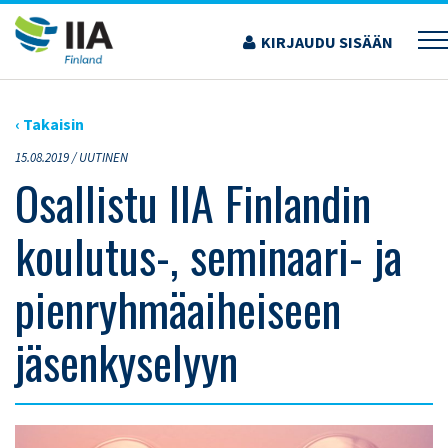
Siirry
sisältöön
KIRJAUDU SISÄÄN
›
ARTIKKELIT
›
OSALLISTU IIA FINLANDIN KOULUTUS-, SEMINAARI- JA
PIENRYHMÄAIHEISEEN JÄSENKYSELYYN
‹ Takaisin
15.08.2019 /
UUTINEN
Osallistu IIA Finlandin
koulutus-, seminaari- ja
pienryhmäaiheiseen
jäsenkyselyyn