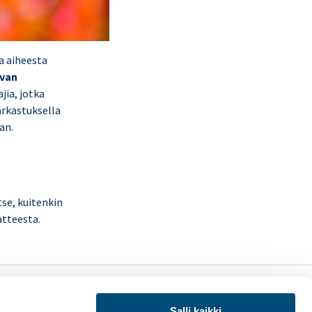
a aiheesta
avan
jia, jotka
tarkastuksella
an.
se, kuitenkin
atteesta.
LinkedIn
X
uraa meitä:
(Twitter)
Salli kaikki