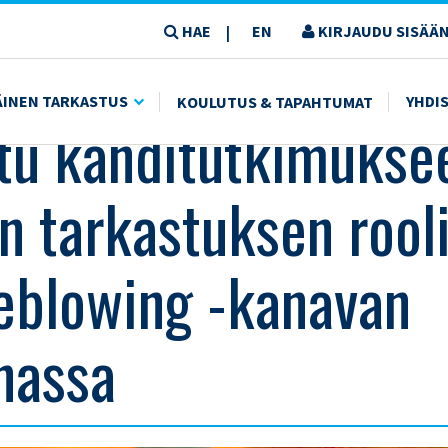
HAE
EN
KIRJAUDU SISÄÄN
|
TUKSEN ROOLISTA WHISTLEBLOWING -KANAVAN TOIMINNASSA
ÄINEN TARKASTUS
YHDI
KOULUTUS & TAPAHTUMAT
stu kanditutkimukse
en tarkastuksen rool
eblowing -kanavan
nassa