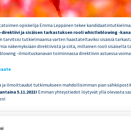
tatoimen opiskelija Emma Leppänen tekee kandidaatintutkielma
direktiivi ja sisäisen tarkastuksen rooli whistleblowing -kan
än tarvitsisi tutkielmaansa varten haastateltaviksi sisäisiä tarkasta
mia näkemyksiään direktiivistä ja siitä, millainen rooli sisäisellä 
leblowing -ilmoituskanavan toiminnassa direktiivin astuessa voima
Saate
ja ilmoittaudut tutkimukseen mahdollisimman pian sähköpostit
antaina 5.11.2021!
Emman yhteystiedot löytyvät yllä olevasta sa
en!
SISÄINEN TARKASTUS
Se
si