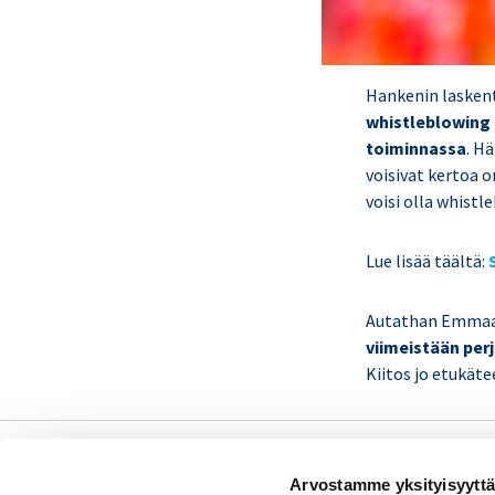
Hankenin lasken
whistleblowing -
toiminnassa
. H
voisivat kertoa o
voisi olla whist
Lue lisää täältä:
Autathan Emmaa 
viimeistään perj
Kiitos jo etukäte
Sisäiset tarkastajat ry /
Arvostamme yksityisyyttä