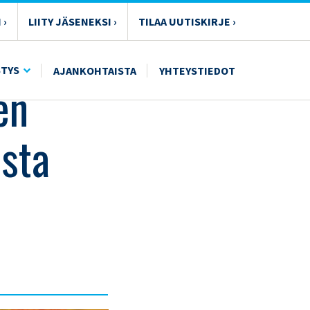
 ›
LIITY JÄSENEKSI ›
TILAA UUTISKIRJE ›
STYS
AJANKOHTAISTA
YHTEYSTIEDOT
en
ista