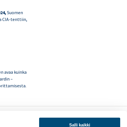
024,
Suomen
a CIA-tenttiin,
nen avaa kuinka
ardin –
orittamisesta.
LinkedIn
X
uraa meitä:
Salli kaikki
(Twitter)