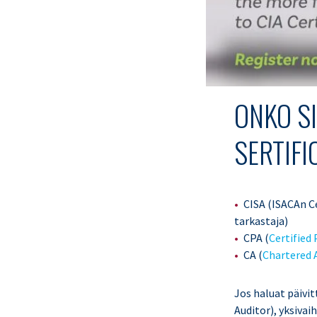
ONKO S
SERTIFI
CISA (ISACAn C
tarkastaja)
CPA (
Certified
CA (
Chartered 
Jos haluat päivit
Auditor), yksivai