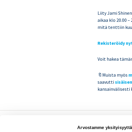
Liity Jami Shine
aikaa klo 20.00 –
mitä tenttiin kuu
Rekisteröidy ny
Voit hakea tämä
🔖Muista myös
m
saavutti
sisäise
kansainvälisesti
Sisäiset tarkastajat ry /
Arvostamme yksityisyyttä
Oy Inreviso Ab