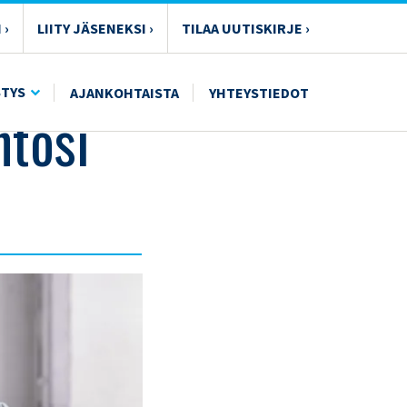
 ›
LIITY JÄSENEKSI ›
TILAA UUTISKIRJE ›
STYS
AJANKOHTAISTA
YHTEYSTIEDOT
ntosi