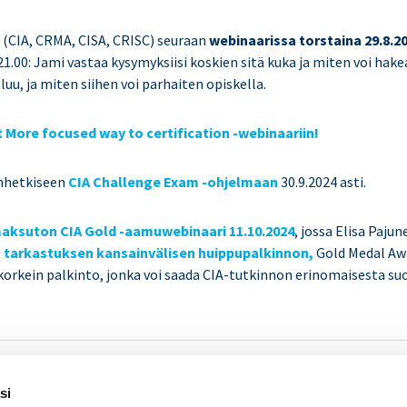
n (CIA, CRMA, CISA, CRISC) seuraan
webinaarissa torstaina 29.8.2
 21.00: Jami vastaa kysymyksiisi koskien sitä kuka ja miten voi hake
luu, ja miten siihen voi parhaiten opiskella.
t More focused way to certification -webinaariin!
nhetkiseen
CIA Challenge Exam -ohjelmaan
30.9.2024 asti.
aksuton CIA Gold -aamuwebinaari 11.10.2024
, jossa Elisa Paju
n tarkastuksen kansainvälisen huippupalkinnon,
Gold Medal Aw
 korkein palkinto, jonka voi saada CIA-tutkinnon erinomaisesta su
SISÄINEN TARKASTUS
Se
si