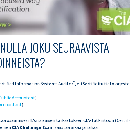
INULLA JOKU SEURAAVISTA
OINNEISTA?
®
ertified Information Systems Auditor
, eli Sertifioitu tietojärjes
 Public Accountant
)
Accountant
)
tää osaamisesi IIA:n sisäisen tarkastuksen CIA-tutkintoon (Certifi
heinen
CIA Challenge Exam
säästää aikaa ja rahaa.