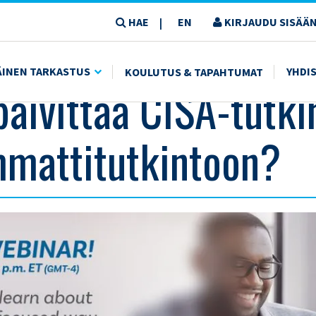
HAE
EN
KIRJAUDU SISÄÄN
|
UTKINTOON?
ÄINEN TARKASTUS
YHDI
KOULUTUS & TAPAHTUMAT
päivittää CISA-tutki
mattitutkintoon?