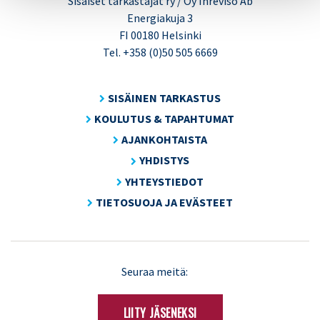
Sisäiset tarkastajat ry / Oy Inreviso Ab
Energiakuja 3
FI 00180 Helsinki
Tel. +358 (0)50 505 6669
SISÄINEN TARKASTUS
KOULUTUS & TAPAHTUMAT
AJANKOHTAISTA
YHDISTYS
YHTEYSTIEDOT
TIETOSUOJA JA EVÄSTEET
LinkedIn
X
Seuraa meitä:
(Twitter)
LIITY JÄSENEKSI