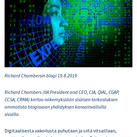
Richard Chambersin blogi 19.8.2019
Richard Chambers (IIA President and CEO, CIA, QIAL, CGAP,
CCSA, CRMA) kertoo näkemyksiään sisäisen tarkastuksen
ammatista blogissaan yhdistyksen kansainvälisillä
sivuilla.
Digitaalisesta vakoilusta puhutaan ja siitä vitsaillaan,