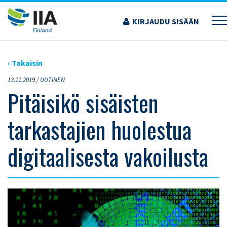
Siirry
sisältöön
KIRJAUDU SISÄÄN
›
ARTIKKELIT
›
PITÄISIKÖ SISÄISTEN TARKASTAJIEN HUOLESTUA
DIGITAALISESTA VAKOILUSTA
‹ Takaisin
13.11.2019 /
UUTINEN
Pitäisikö sisäisten
tarkastajien huolestua
digitaalisesta vakoilusta