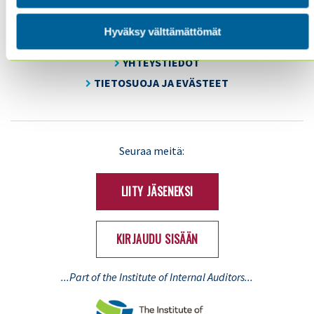
KOULUTUS & TAPAHTUMAT
AJANKOHTAISTA
Hyväksy välttämättömät
YHDISTYS
YHTEYSTIEDOT
TIETOSUOJA JA EVÄSTEET
LinkedIn
X
Seuraa meitä:
(Twitter)
LIITY JÄSENEKSI
KIRJAUDU SISÄÄN
...Part of the Institute of Internal Auditors...