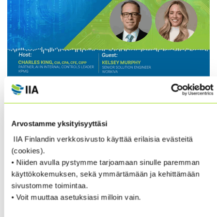
Tekoäly on nopeasti muuttamassa sisäisen
tarkastuksen toimintatapoja. Uusimmassa
Global
Best Practices -julkaisussa
Transforming Audit
Arvostamme yksityisyyttäsi
Through AI
tarkastellaan, miten sisäiset tarkastukset
voivat hyödyntää tekoälyä tehokkaasti – lisäten
IIA Finlandin verkkosivusto käyttää erilaisia evästeitä
tuottavuutta, vapauttaen aikaa analyysille ja tuoden
(cookies).
enemmän arvoa organisaatiolle.
• Niiden avulla pystymme tarjoamaan sinulle paremman
käyttökokemuksen, sekä ymmärtämään ja kehittämään
sivustomme toimintaa.
Julkaisussa ja siihen liittyvässä podcast-jaksossa
• Voit muuttaa asetuksiasi milloin vain.
käsitellään konkreettisia käyttökohteita, kuten
auditoinnin suunnittelua, riskien arviointia ja