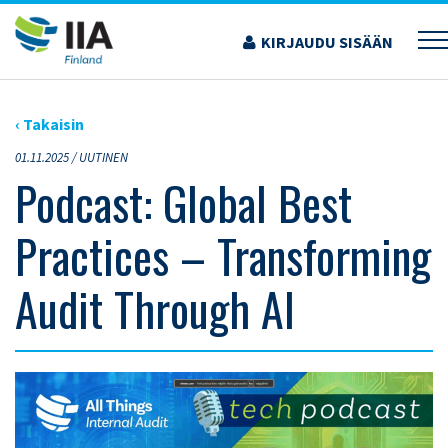
Siirry
sisältöön
KIRJAUDU SISÄÄN
›
ARTIKKELIT
›
PODCAST: GLOBAL BEST PRACTICES – TRANSFORMING AUDIT
THROUGH AI
‹ Takaisin
01.11.2025 /
UUTINEN
Podcast: Global Best
Practices – Transforming
Audit Through AI