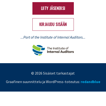
(Twitter)
LIITY JÄSENEKSI
KIRJAUDU SISÄÄN
...Part of the Institute of Internal Auditors...
© 2026 Sisäiset tarkastajat
Graafinen suunnittelu ja WordPress-toteutus:
redandblue