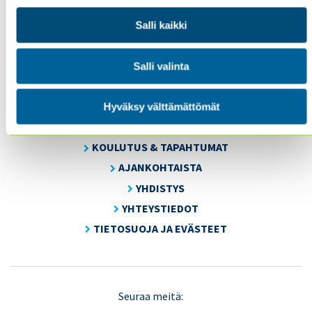
Salli kaikki
Sisäiset tarkastajat ry / Oy Inreviso Ab
Energiakuja 3
FI 00180 Helsinki
Salli valinta
Tel. +358 (0)50 505 6669
Hyväksy välttämättömät
SISÄINEN TARKASTUS
KOULUTUS & TAPAHTUMAT
AJANKOHTAISTA
YHDISTYS
YHTEYSTIEDOT
TIETOSUOJA JA EVÄSTEET
LinkedIn
X
Seuraa meitä: