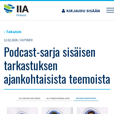
Siirry
sisältöön
KIRJAUDU SISÄÄN
›
ARTIKKELIT
›
PODCAST-SARJA SISÄISEN TARKASTUKSEN AJANKOHTAISISTA
TEEMOISTA
‹ Takaisin
12.02.2026 /
UUTINEN
Podcast-sarja sisäisen
tarkastuksen
ajankohtaisista teemoista