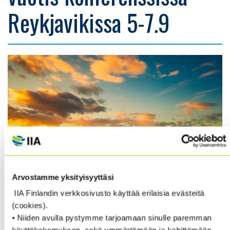
Reykjavikissa 5-7.9
Arvostamme yksityisyyttäsi
IIA Finlandin verkkosivusto käyttää erilaisia evästeitä
(cookies).
Suomen NAF yhdistys (Pohjoismaiden hallinnollinen liitto,
• Niiden avulla pystymme tarjoamaan sinulle paremman
Nordiska administrativa förbundet,
NAF
) on päättänyt,