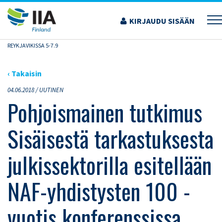
Siirry
sisältöön
KIRJAUDU SISÄÄN
›
ARTIKKELIT
›
POHJOISMAINEN TUTKIMUS SISÄISESTÄ TARKASTUKSESTA
JULKISSEKTORILLA ESITELLÄÄN NAF-YHDISTYSTEN 100 -VUOTIS KONFERENSSISSA
REYKJAVIKISSA 5-7.9
‹ Takaisin
04.06.2018 /
UUTINEN
Pohjoismainen tutkimus
Sisäisestä tarkastuksesta
julkissektorilla esitellään
NAF-yhdistysten 100 -
vuotis konferenssissa