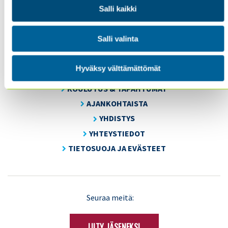
Sisäiset tarkastajat ry / Oy Inreviso Ab
Salli kaikki
Energiakuja 3
FI 00180 Helsinki
Salli valinta
Tel. +358 (0)50 505 6669
Hyväksy välttämättömät
SISÄINEN TARKASTUS
KOULUTUS & TAPAHTUMAT
AJANKOHTAISTA
YHDISTYS
YHTEYSTIEDOT
TIETOSUOJA JA EVÄSTEET
LinkedIn
X
Seuraa meitä:
(Twitter)
LIITY JÄSENEKSI