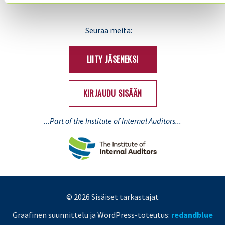
LinkedIn
X
Seuraa meitä:
(Twitter)
LIITY JÄSENEKSI
KIRJAUDU SISÄÄN
...Part of the Institute of Internal Auditors...
© 2026 Sisäiset tarkastajat
Graafinen suunnittelu ja WordPress-toteutus:
redandblue