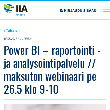
Siirry
sisältöön
KIRJAUDU SISÄÄN
›
ARTIKKELIT
›
POWER BI – RAPORTOINTI -JA ANALYSOINTIPALVELU // MAKSUTON
WEBINAARI PE 26.5 KLO 9-10
‹ Takaisin
15.05.2017 /
UUTINEN
Power BI – raportointi -
ja analysointipalvelu //
maksuton webinaari pe
26.5 klo 9-10