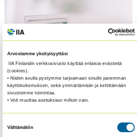
Arvostamme yksityisyyttäsi
IIA Finlandin verkkosivusto käyttää erilaisia evästeitä
(cookies).
• Niiden avulla pystymme tarjoamaan sinulle paremman
käyttökokemuksen, sekä ymmärtämään ja kehittämään
sivustomme toimintaa.
Oppia.fi, oppimisen verkkokauppa, tarjoaa mm.
• Voit muuttaa asetuksiasi milloin vain.
webinaareja. Power BI – raportointi -ja
analysointipalvelusta järjestetään maksuton
webinaari pe 26.5 klo 9-10. Lisätietoa webinaarista ja
Suostumuksen
ilmoittautuminen
tästä.
Välttämätön
valinta