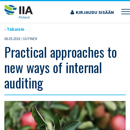
Siirry
sisältöön
KIRJAUDU SISÄÄN
›
ARTIKKELIT
›
PRACTICAL APPROACHES TO NEW WAYS OF INTERNAL AUDITING
‹ Takaisin
06.05.2018 /
UUTINEN
Practical approaches to
new ways of internal
auditing