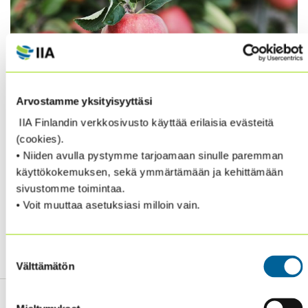
Arvostamme yksityisyyttäsi
Practical approaches to new ways of internal
IIA Finlandin verkkosivusto käyttää erilaisia evästeitä
auditing -koulutus
järjestetään 14-16. elokuuta
(cookies).
2018.
Osallistu kaikkiin kolmeen päivään. Tai poimi
• Niiden avulla pystymme tarjoamaan sinulle paremman
itsellesi sopivimmat aiheet ja päivät.
käyttökokemuksen, sekä ymmärtämään ja kehittämään
sivustomme toimintaa.
• Voit muuttaa asetuksiasi milloin vain.
Ohessa aiheeseen liittyvä James Patersonin
artikkeli
Practical approaches to new ways of
internal auditing
Suostumuksen
Välttämätön
valinta