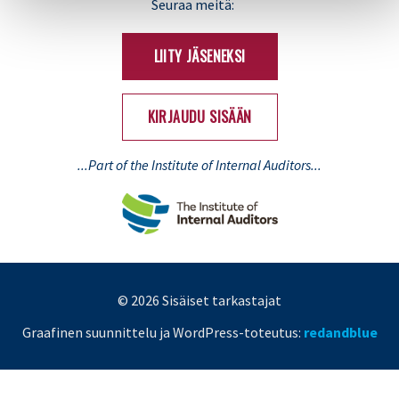
LinkedIn
X
Seuraa meitä:
(Twitter)
LIITY JÄSENEKSI
KIRJAUDU SISÄÄN
...Part of the Institute of Internal Auditors...
© 2026 Sisäiset tarkastajat
Graafinen suunnittelu ja WordPress-toteutus:
redandblue