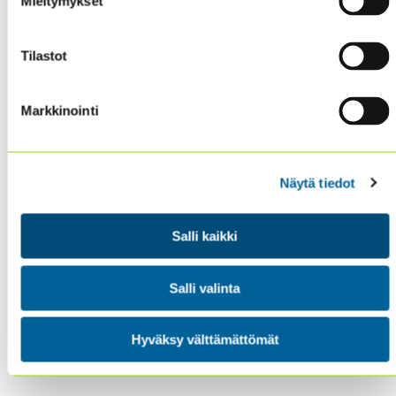
Mieltymykset
Tilastot
Sisäiset tarkastajat ry / Oy Inreviso Ab
Energiakuja 3
FI 00180 Helsinki
Markkinointi
Tel. +358 (0)50 505 6669
Näytä tiedot
SISÄINEN TARKASTUS
KOULUTUS & TAPAHTUMAT
AJANKOHTAISTA
Salli kaikki
YHDISTYS
YHTEYSTIEDOT
Salli valinta
TIETOSUOJA JA EVÄSTEET
Hyväksy välttämättömät