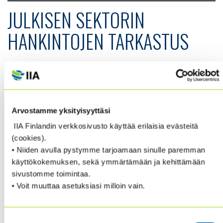
JULKISEN SEKTORIN
HANKINTOJEN TARKASTUS
PRACTICE GUIDE: AUDITING PROCUREMENT
IN THE PUBLIC SECTOR –
RECOMMENDED
GUIDANCE
Arvostamme yksityisyyttäsi
IIA Finlandin verkkosivusto käyttää erilaisia evästeitä
(cookies).
This practice guide will help auditors understand
• Niiden avulla pystymme tarjoamaan sinulle paremman
public procurement, improve existing procurement
käyttökokemuksen, sekä ymmärtämään ja kehittämään
processes, and offer advisory services that help
sivustomme toimintaa.
organizations plan new procurements.Within the
• Voit muuttaa asetuksiasi milloin vain.
public sector, procurement is a huge expense funded
with taxpayer dollars. Internal audit can provide
assurance on the effectiveness of an organization’s
Suostumuksen