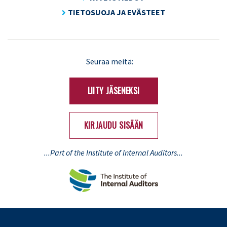
TIETOSUOJA JA EVÄSTEET
LinkedIn
X
Seuraa meitä:
(Twitter)
LIITY JÄSENEKSI
KIRJAUDU SISÄÄN
...Part of the Institute of Internal Auditors...