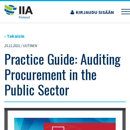
Siirry
sisältöön
KIRJAUDU SISÄÄN
›
ARTIKKELIT
›
PRACTICE GUIDE: AUDITING PROCUREMENT IN THE PUBLIC
SECTOR
‹ Takaisin
25.11.2021 /
UUTINEN
Practice Guide: Auditing
Procurement in the
Public Sector