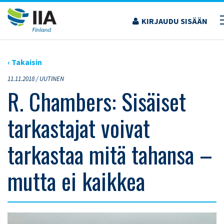
Siirry
sisältöön
KIRJAUDU SISÄÄN
›
ARTIKKELIT
›
R. CHAMBERS: SISÄISET TARKASTAJAT VOIVAT TARKASTAA MITÄ
TAHANSA – MUTTA EI KAIKKEA
‹ Takaisin
11.11.2018 /
UUTINEN
R. Chambers: Sisäiset
tarkastajat voivat
tarkastaa mitä tahansa –
mutta ei kaikkea