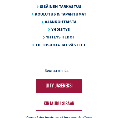
SISÄINEN TARKASTUS
KOULUTUS & TAPAHTUMAT
AJANKOHTAISTA
YHDISTYS
YHTEYSTIEDOT
TIETOSUOJA JA EVÄSTEET
LinkedIn
X
Seuraa meitä:
(Twitter)
LIITY JÄSENEKSI
KIRJAUDU SISÄÄN
...Part of the Institute of Internal Auditors...