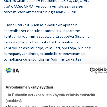
Richard Chambers (IIA President and CEO, CIA, QIAL,
CGAP, CCSA, CRMA) kertoo näkemyksiään sisäisen
tarkastuksen ammatista blogissaan 25.6.2018.
Sisäisen tarkastuksen asiakkailla on ajoittain
epärealistiset odotukset ammattikuntaamme
kohtaan ja roolimme saattaa olla epäselvä. Sisäisillä
tarkastajilla voi olla monta hattua: analysoija,
kontrollien asiantuntija, konsultti, opettaja, business
kumppani, vahtikoira, taloudellinen neuvonantaja,
compliance-asiantuntija jne. Voimme tarkastaa
melkein mitä tahansa. Vaikka tiettyjen riskien
tarkastaminen edellyttää erityisasiantuntemusta,
”sinun ei tarvitse olla klovni tarkastaaksesi sirkusta”
(kuten kirjoitin blogissani vuonna 2014). Vaikka
Arvostamme yksityisyyttäsi
voimme tarkastaa melkein mitä tahansa, emme voi
tarkastaa kaikkea.
IIA Finlandin verkkosivusto käyttää erilaisia evästeitä
(cookies).
Joka kerran, kun merkittävä valvonnan heikkous
• Niiden avulla pystymme tarjoamaan sinulle paremman