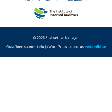
© 2026 Sisäiset tarkastajat
Graafinen suunnittelu ja WordPress-toteutus:
redandblue