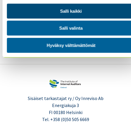
erehtymättömiä. Budjettien ja kustannusleikkausten
seurauksena emme ehdi joka paikkaan.
Salli kaikki
Lue koko blogi täältä:
Salli valinta
https://iaonline.theiia.org/blogs/chambers/2018/Pages/Inte
Auditors-Can-Audit-Anything—but-Not-
Hyväksy välttämättömät
Everything.aspx
Sisäiset tarkastajat ry / Oy Inreviso Ab
Energiakuja 3
FI 00180 Helsinki
Tel. +358 (0)50 505 6669