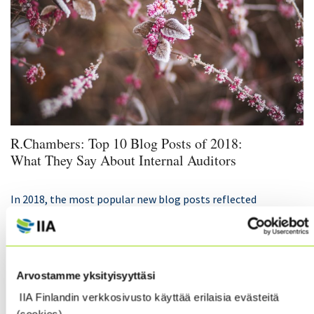
R.Chambers: Top 10 Blog Posts of 2018:
What They Say About Internal Auditors
In 2018, the most popular new blog posts reflected
that internal audit practitioners remain hungry for
practical advice. The most-read also included
important lessons learned from current events. Some
of the Top Blog Posts are:
Arvostamme yksityisyyttäsi
IIA Finlandin verkkosivusto käyttää erilaisia evästeitä
Writing an Impactful Audit Report: 6 Tips for Being