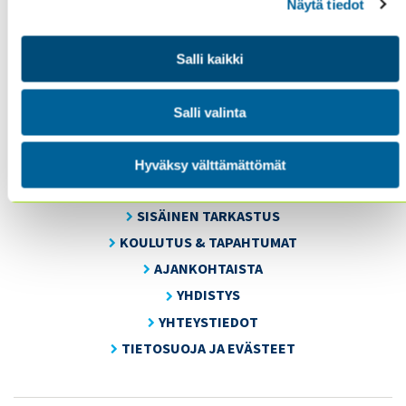
Näytä tiedot
Salli kaikki
Sisäiset tarkastajat ry / Oy Inreviso Ab
Salli valinta
Energiakuja 3
FI 00180 Helsinki
Tel. +358 (0)50 505 6669
Hyväksy välttämättömät
SISÄINEN TARKASTUS
KOULUTUS & TAPAHTUMAT
AJANKOHTAISTA
YHDISTYS
YHTEYSTIEDOT
TIETOSUOJA JA EVÄSTEET