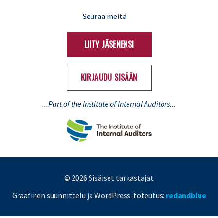
LinkedIn
X
Seuraa meitä:
(Twitter)
LIITY JÄSENEKSI
KIRJAUDU SISÄÄN
...Part of the Institute of Internal Auditors...
© 2026 Sisäiset tarkastajat
Graafinen suunnittelu ja WordPress-toteutus:
redandblue