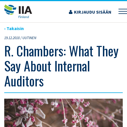
Siirry
sisältöön
KIRJAUDU SISÄÄN
›
ARTIKKELIT
›
R. CHAMBERS: WHAT THEY SAY ABOUT INTERNAL AUDITORS
‹ Takaisin
19.12.2018 /
UUTINEN
R. Chambers: What They
Say About Internal
Auditors