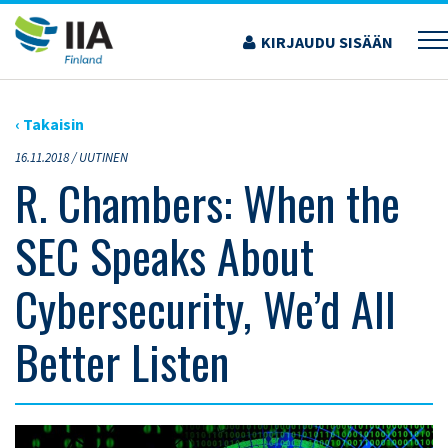
Siirry
sisältöön
KIRJAUDU SISÄÄN
›
ARTIKKELIT
›
R. CHAMBERS: WHEN THE SEC SPEAKS ABOUT CYBERSECURITY,
WE’D ALL BETTER LISTEN
‹ Takaisin
16.11.2018 /
UUTINEN
R. Chambers: When the
SEC Speaks About
Cybersecurity, We’d All
Better Listen