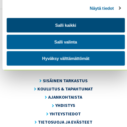
Näytä tiedot
Salli kaikki
Sisäiset tarkastajat ry / Oy Inreviso Ab
Salli valinta
Energiakuja 3
FI 00180 Helsinki
Hyväksy välttämättömät
Tel. +358 (0)50 505 6669
SISÄINEN TARKASTUS
KOULUTUS & TAPAHTUMAT
AJANKOHTAISTA
YHDISTYS
YHTEYSTIEDOT
TIETOSUOJA JA EVÄSTEET