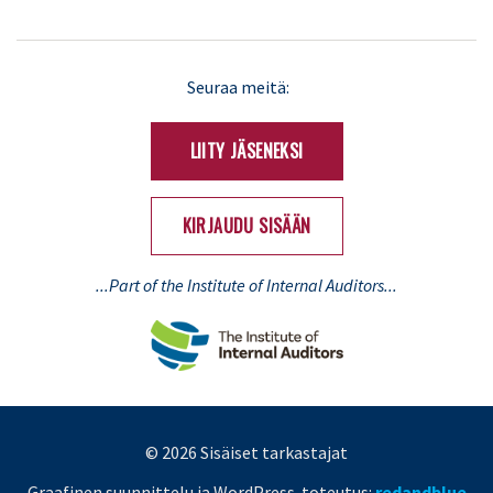
LinkedIn
X
Seuraa meitä:
(Twitter)
LIITY JÄSENEKSI
KIRJAUDU SISÄÄN
...Part of the Institute of Internal Auditors...
© 2026 Sisäiset tarkastajat
Graafinen suunnittelu ja WordPress-toteutus:
redandblue