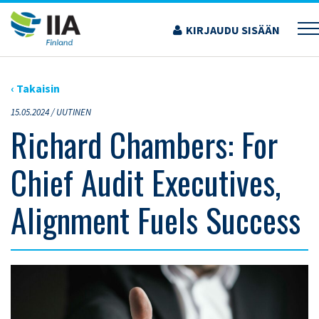
Siirry
sisältöön
KIRJAUDU SISÄÄN
›
ARTIKKELIT
›
RICHARD CHAMBERS: FOR CHIEF AUDIT EXECUTIVES, ALIGNMENT
FUELS SUCCESS
‹ Takaisin
15.05.2024 /
UUTINEN
Richard Chambers: For
Chief Audit Executives,
Alignment Fuels Success