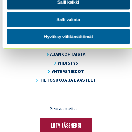
Salli kaikki
Energiakuja 3
FI 00180 Helsinki
Tel. +358 (0)50 505 6669
Salli valinta
SISÄINEN TARKASTUS
Hyväksy välttämättömät
KOULUTUS & TAPAHTUMAT
AJANKOHTAISTA
YHDISTYS
YHTEYSTIEDOT
TIETOSUOJA JA EVÄSTEET
LinkedIn
X
Seuraa meitä:
(Twitter)
LIITY JÄSENEKSI