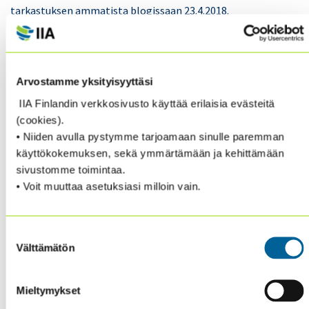
tarkastuksen ammatista blogissaan 23.4.2018.
Hänen mukaansa jokainen ammatti muuttuu
merkittävästi teknologisten innovaatioiden ja
tekoälyn nopean kehityksen seurauksena. Muutokseen
Arvostamme yksityisyyttäsi
vaikuttavat myös geopoliittiset ja makroekonomiset
IIA Finlandin verkkosivusto käyttää erilaisia evästeitä
paineet.
(cookies).
• Niiden avulla pystymme tarjoamaan sinulle paremman
Useimmissa tapauksissa muutokset määrittelevät
käyttökokemuksen, sekä ymmärtämään ja kehittämään
uudelleen ammattien tuottaman lisäarvon. Joissakin
sivustomme toimintaa.
tapauksissa muutos vähentää ammatin merkitystä tai
• Voit muuttaa asetuksiasi milloin vain.
hävittää ammatin kokonaan. Chambers uskoo, että
seuraavan 20 vuoden aikana sisäisen tarkastajan
ammatilla on mahdollisuus muuttua
Suostumuksen
Välttämätön
korvaamattomaksi riskien hallinnassa, valvonnassa ja
valinta
hyvässä hallinnossa.
Mieltymykset
Chambersin mukaan seuraavat seitsemän