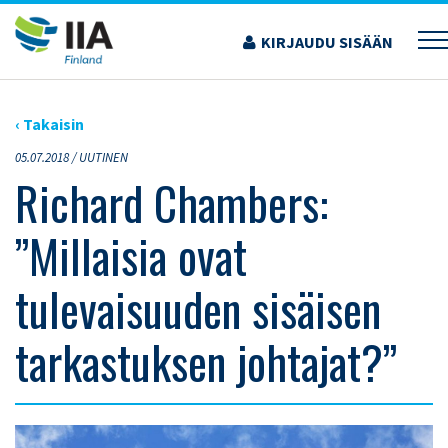
Siirry
sisältöön
KIRJAUDU SISÄÄN
›
ARTIKKELIT
›
RICHARD CHAMBERS: ”MILLAISIA OVAT TULEVAISUUDEN SISÄISEN
TARKASTUKSEN JOHTAJAT?”
‹ Takaisin
05.07.2018 /
UUTINEN
Richard Chambers:
”Millaisia ovat
tulevaisuuden sisäisen
tarkastuksen johtajat?”