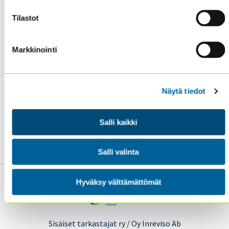
ominaisuutta ohjaavat sisäisen tarkastuksen
Tilastot
toimintoja vuoteen 2030 mennessä:
Kokonaisvaltainen riskitietoisuus
Markkinointi
Teknologian hyödyntäminen
Ammatillinen uteliaisuus ja skeptisyys esittämällä
”miksi”- kysymyksiä
Näytä tiedot
Eettinen kaukonäköisyys ja kestävyys
Älyllinen rehellisyys
Tarkastajien taustatutkintojen monipuolisuus
Salli kaikki
Kansainvälisyys
Salli valinta
Hyväksy välttämättömät
Sisäiset tarkastajat ry / Oy Inreviso Ab