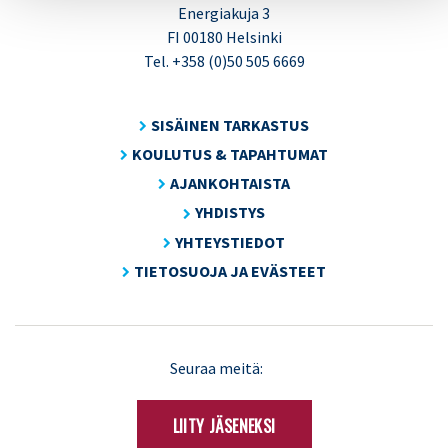
Energiakuja 3
FI 00180 Helsinki
Tel. +358 (0)50 505 6669
SISÄINEN TARKASTUS
KOULUTUS & TAPAHTUMAT
AJANKOHTAISTA
YHDISTYS
YHTEYSTIEDOT
TIETOSUOJA JA EVÄSTEET
LinkedIn
X
Seuraa meitä:
(Twitter)
LIITY JÄSENEKSI