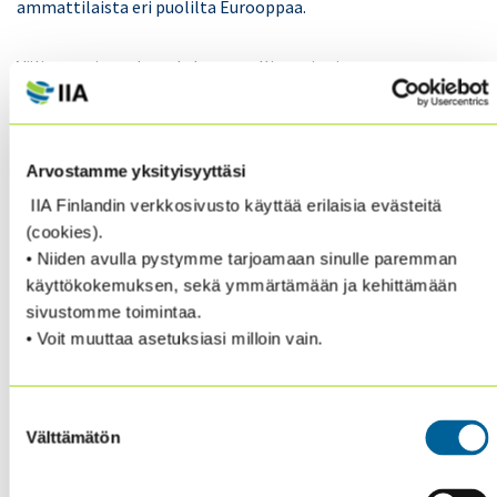
ammattilaista eri puolilta Eurooppaa.
Väliraportin mukaan kyberturvallisuus ja tietoturva
säilyvät organisaatioiden merkittävimpänä riskinä.
Myös digitaalinen murros, uudet teknologiat ja tekoäly
sekä makrotaloudellinen ja geopoliittinen
Arvostamme yksityisyyttäsi
epävarmuus korostuvat vastauksissa aiempaa
enemmän. Samalla raportti nostaa esiin haasteen,
IIA Finlandin verkkosivusto käyttää erilaisia evästeitä
joka koskee monia organisaatioita: riskien vakavuus
(cookies).
kasvaa nopeammin kuin riskienhallinnan kypsyys tai
• Niiden avulla pystymme tarjoamaan sinulle paremman
sisäisen tarkastuksen kattavuus.
käyttökokemuksen, sekä ymmärtämään ja kehittämään
sivustomme toimintaa.
Tämänvuotinen väliraportti poikkeaa aiemmista
• Voit muuttaa asetuksiasi milloin vain.
julkaisuista siten, että se perustuu yksinomaan
kyselyaineistoon. Uudistettu tutkimusasetelma
Suostumuksen
mahdollistaa aiempaa syvällisemmän tarkastelun
Välttämätön
valinta
riskien vakavuudesta, riskienhallinnan kypsyydestä
sekä sisäisen tarkastuksen varmennustoiminnan