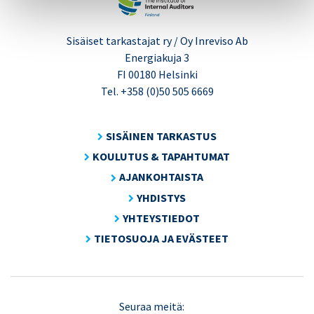
Sisäiset tarkastajat ry / Oy Inreviso Ab
Energiakuja 3
FI 00180 Helsinki
Tel. +358 (0)50 505 6669
SISÄINEN TARKASTUS
KOULUTUS & TAPAHTUMAT
AJANKOHTAISTA
YHDISTYS
YHTEYSTIEDOT
TIETOSUOJA JA EVÄSTEET
LinkedIn
X
Seuraa meitä: