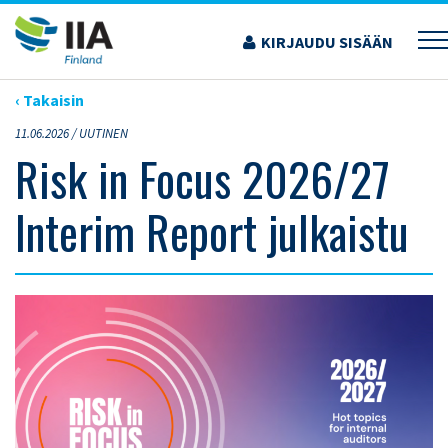
Siirry
sisältöön
KIRJAUDU SISÄÄN
›
ARTIKKELIT
›
RISK IN FOCUS 2026/27 INTERIM REPORT JULKAISTU
‹ Takaisin
11.06.2026 /
UUTINEN
Risk in Focus 2026/27
Interim Report julkaistu