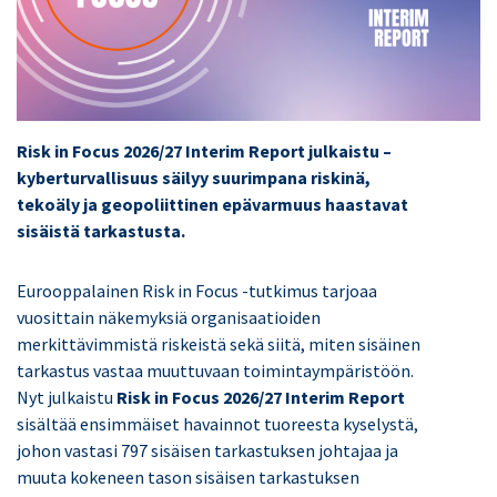
Risk in Focus 2026/27 Interim Report julkaistu –
kyberturvallisuus säilyy suurimpana riskinä,
tekoäly ja geopoliittinen epävarmuus haastavat
sisäistä tarkastusta.
Eurooppalainen Risk in Focus -tutkimus tarjoaa
vuosittain näkemyksiä organisaatioiden
merkittävimmistä riskeistä sekä siitä, miten sisäinen
tarkastus vastaa muuttuvaan toimintaympäristöön.
Nyt julkaistu
Risk in Focus 2026/27 Interim Report
sisältää ensimmäiset havainnot tuoreesta kyselystä,
johon vastasi 797 sisäisen tarkastuksen johtajaa ja
muuta kokeneen tason sisäisen tarkastuksen